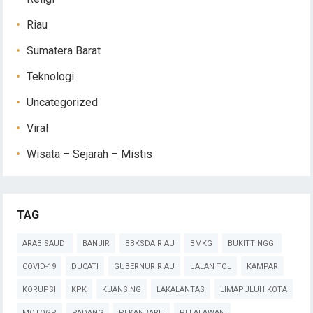
Riau
Sumatera Barat
Teknologi
Uncategorized
Viral
Wisata – Sejarah – Mistis
TAG
ARAB SAUDI
BANJIR
BBKSDA RIAU
BMKG
BUKITTINGGI
COVID-19
DUCATI
GUBERNUR RIAU
JALAN TOL
KAMPAR
KORUPSI
KPK
KUANSING
LAKALANTAS
LIMAPULUH KOTA
MOTOGP
PADANG
PEKANBARU
PELALAWAN