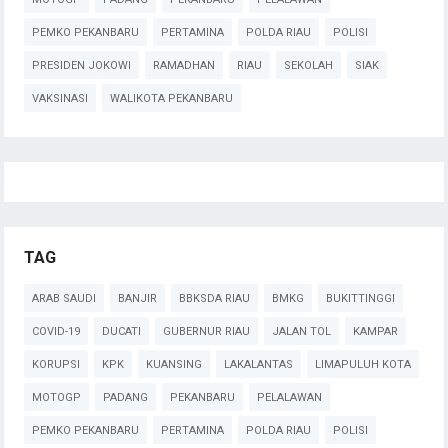
PEMKO PEKANBARU
PERTAMINA
POLDA RIAU
POLISI
PRESIDEN JOKOWI
RAMADHAN
RIAU
SEKOLAH
SIAK
VAKSINASI
WALIKOTA PEKANBARU
TAG
ARAB SAUDI
BANJIR
BBKSDA RIAU
BMKG
BUKITTINGGI
COVID-19
DUCATI
GUBERNUR RIAU
JALAN TOL
KAMPAR
KORUPSI
KPK
KUANSING
LAKALANTAS
LIMAPULUH KOTA
MOTOGP
PADANG
PEKANBARU
PELALAWAN
PEMKO PEKANBARU
PERTAMINA
POLDA RIAU
POLISI