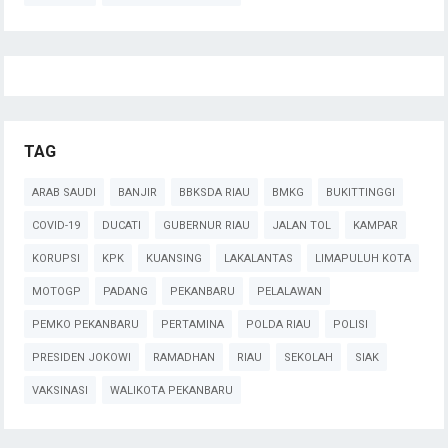
TAG
ARAB SAUDI
BANJIR
BBKSDA RIAU
BMKG
BUKITTINGGI
COVID-19
DUCATI
GUBERNUR RIAU
JALAN TOL
KAMPAR
KORUPSI
KPK
KUANSING
LAKALANTAS
LIMAPULUH KOTA
MOTOGP
PADANG
PEKANBARU
PELALAWAN
PEMKO PEKANBARU
PERTAMINA
POLDA RIAU
POLISI
PRESIDEN JOKOWI
RAMADHAN
RIAU
SEKOLAH
SIAK
VAKSINASI
WALIKOTA PEKANBARU