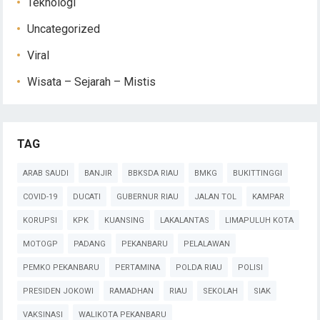
Teknologi
Uncategorized
Viral
Wisata – Sejarah – Mistis
TAG
ARAB SAUDI
BANJIR
BBKSDA RIAU
BMKG
BUKITTINGGI
COVID-19
DUCATI
GUBERNUR RIAU
JALAN TOL
KAMPAR
KORUPSI
KPK
KUANSING
LAKALANTAS
LIMAPULUH KOTA
MOTOGP
PADANG
PEKANBARU
PELALAWAN
PEMKO PEKANBARU
PERTAMINA
POLDA RIAU
POLISI
PRESIDEN JOKOWI
RAMADHAN
RIAU
SEKOLAH
SIAK
VAKSINASI
WALIKOTA PEKANBARU