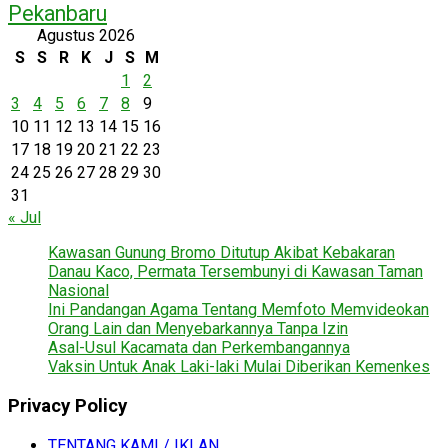
Pekanbaru
Agustus 2026
S
S
R
K
J
S
M
1
2
3
4
5
6
7
8
9
10
11
12
13
14
15
16
17
18
19
20
21
22
23
24
25
26
27
28
29
30
31
« Jul
Kawasan Gunung Bromo Ditutup Akibat Kebakaran
Danau Kaco, Permata Tersembunyi di Kawasan Taman
Nasional
Ini Pandangan Agama Tentang Memfoto Memvideokan
Orang Lain dan Menyebarkannya Tanpa Izin
Asal-Usul Kacamata dan Perkembangannya
Vaksin Untuk Anak Laki-laki Mulai Diberikan Kemenkes
Privacy Policy
TENTANG KAMI / IKLAN