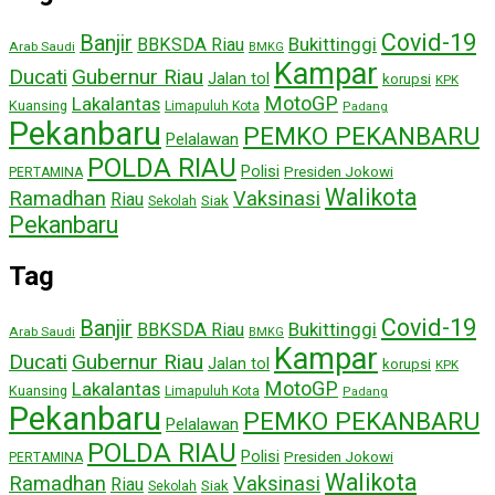
Covid-19
Banjir
Bukittinggi
BBKSDA Riau
Arab Saudi
BMKG
Kampar
Ducati
Gubernur Riau
Jalan tol
korupsi
KPK
MotoGP
Lakalantas
Kuansing
Limapuluh Kota
Padang
Pekanbaru
PEMKO PEKANBARU
Pelalawan
POLDA RIAU
Polisi
Presiden Jokowi
PERTAMINA
Walikota
Ramadhan
Vaksinasi
Riau
Siak
Sekolah
Pekanbaru
Tag
Covid-19
Banjir
Bukittinggi
BBKSDA Riau
Arab Saudi
BMKG
Kampar
Ducati
Gubernur Riau
Jalan tol
korupsi
KPK
MotoGP
Lakalantas
Kuansing
Limapuluh Kota
Padang
Pekanbaru
PEMKO PEKANBARU
Pelalawan
POLDA RIAU
Polisi
Presiden Jokowi
PERTAMINA
Walikota
Ramadhan
Vaksinasi
Riau
Siak
Sekolah