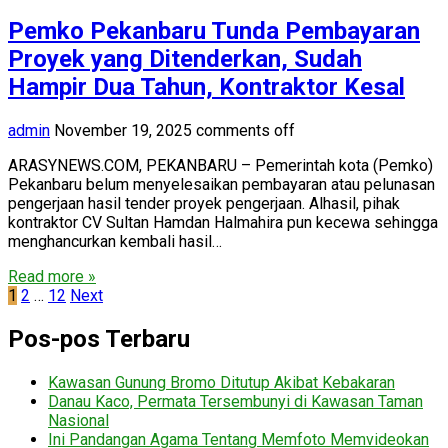
Pemko Pekanbaru Tunda Pembayaran
Proyek yang Ditenderkan, Sudah
Hampir Dua Tahun, Kontraktor Kesal
admin
November 19, 2025
comments off
ARASYNEWS.COM, PEKANBARU – Pemerintah kota (Pemko)
Pekanbaru belum menyelesaikan pembayaran atau pelunasan
pengerjaan hasil tender proyek pengerjaan. Alhasil, pihak
kontraktor CV Sultan Hamdan Halmahira pun kecewa sehingga
menghancurkan kembali hasil…
Read more »
Paginasi
1
2
…
12
Next
pos
Pos-pos Terbaru
Kawasan Gunung Bromo Ditutup Akibat Kebakaran
Danau Kaco, Permata Tersembunyi di Kawasan Taman
Nasional
Ini Pandangan Agama Tentang Memfoto Memvideokan