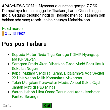
ARASYNEWS.COM – Myanmar diguncang gempa 7,7 SR.
Dampaknya terasa hingga ke Thailand, Laos, China, hingga
India. Gedung-gedung tinggi di Thailand menjadi sasaran dan
bahkan ada yang roboh., salah satunya MahaNakhon,…
Read more »
Paginasi
1
2
…
10
Next
pos
Pos-pos Terbaru
Sepeda Motor Roda Tiga Berlogo KDMP Nyungsep
Masuk Sawah
Seragam Gratis Akan Diberikan Pada Murid Baru Untuk
Sekolah Negeri
Kapal Mutiara Sentosa Karam, Didalamnya Ada Sekitar
22 Unit Vespa Milik Komunitas Makassar
Telah Menjalani Perawatan Medis Akibat Sakit, Gajah
Jantan Mati di PLG Minas
Warga Heboh Lihat Orang Terjun dari Atas Jembatan
Rantau Berangin
Cari
untuk: