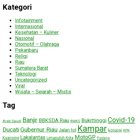
Kategori
Infotainment
Internasional
Kesehatan – Kuliner
Nasional
Otomotif – Olahraga
Pekanbaru
Religi
Riau
Sumatera Barat
Teknologi
Uncategorized
Viral
Wisata – Sejarah – Mistis
Tag
Covid-19
Banjir
Bukittinggi
BBKSDA Riau
Arab Saudi
BMKG
Kampar
Ducati
Gubernur Riau
Jalan tol
korupsi
KPK
MotoGP
Lakalantas
Kuansing
Limapuluh Kota
Padang