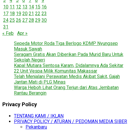
3
4
5
6
7
8
9
10
11
12
13
14
15
16
17
18
19
20
21
22
23
24
25
26
27
28
29
30
31
« Feb
Apr »
Sepeda Motor Roda Tiga Berlogo KDMP Nyungsep
Masuk Sawah
Seragam Gratis Akan Diberikan Pada Murid Baru Untuk
Sekolah Negeri
Kapal Mutiara Sentosa Karam, Didalamnya Ada Sekitar
22 Unit Vespa Milik Komunitas Makassar
Telah Menjalani Perawatan Medis Akibat Sakit, Gajah
Jantan Mati di PLG Minas
Warga Heboh Lihat Orang Terjun dari Atas Jembatan
Rantau Berangin
Privacy Policy
TENTANG KAMI / IKLAN
PRIVACY POLICY / ATURAN / PEDOMAN MEDIA SIBER
Pekanbaru