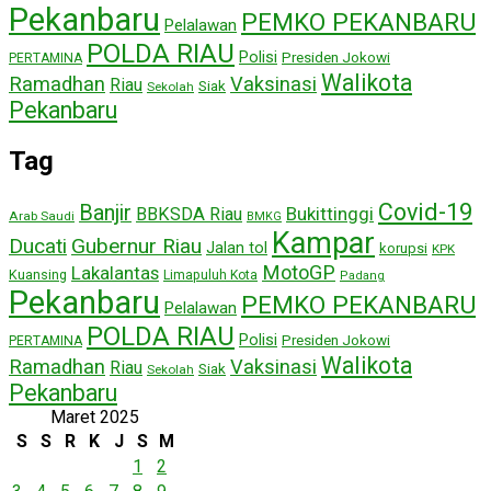
Pekanbaru
PEMKO PEKANBARU
Pelalawan
POLDA RIAU
Polisi
Presiden Jokowi
PERTAMINA
Walikota
Ramadhan
Vaksinasi
Riau
Siak
Sekolah
Pekanbaru
Tag
Covid-19
Banjir
Bukittinggi
BBKSDA Riau
Arab Saudi
BMKG
Kampar
Ducati
Gubernur Riau
Jalan tol
korupsi
KPK
MotoGP
Lakalantas
Kuansing
Limapuluh Kota
Padang
Pekanbaru
PEMKO PEKANBARU
Pelalawan
POLDA RIAU
Polisi
Presiden Jokowi
PERTAMINA
Walikota
Ramadhan
Vaksinasi
Riau
Siak
Sekolah
Pekanbaru
Maret 2025
S
S
R
K
J
S
M
1
2