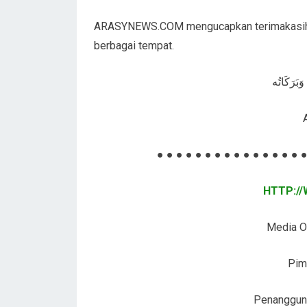
ARASYNEWS.COM mengucapkan terimakasih a
berbagai tempat.
وَبَرَكَاتُه
● ● ● ● ● ● ● ● ● ● ● ● ● ● ● ●
HTTP:/
Media On
Pim
Penanggung