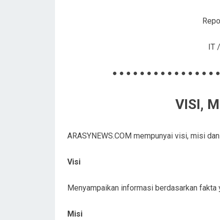
Repor
IT 
● ● ● ● ● ● ● ● ● ● ● ● ● ● ● ●
VISI, 
ARASYNEWS.COM mempunyai visi, misi dan tu
Visi
Menyampaikan informasi berdasarkan fakta yan
Misi