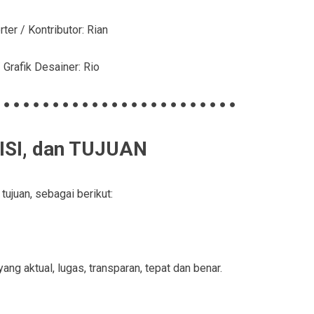
ter / Kontributor: Rian
/ Grafik Desainer: Rio
 ● ● ● ● ● ● ● ● ● ● ● ● ● ● ● ● ● ● ● ● ● ● ● ●
MISI, dan TUJUAN
juan, sebagai berikut:
g aktual, lugas, transparan, tepat dan benar.