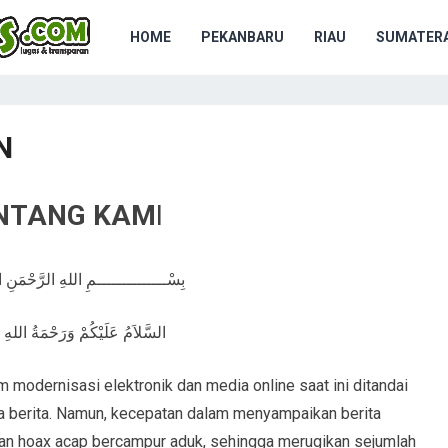
HOME
PEKANBARU
RIAU
SUMATERA
N
NTANG KAM
I
بِسْــــــــــــــمِ اللهِ الرَّحْمَنِ ا
السَّلاَمُ عَلَيْكُمْ وَرَحْمَةُ اللهِ وَ
 modernisasi elektronik dan media online saat ini ditandai
 berita. Namun, kecepatan dalam menyampaikan berita
 dan hoax acap bercampur aduk, sehingga merugikan sejumlah