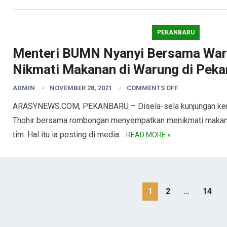
PEKANBARU
Menteri BUMN Nyanyi Bersama War
Nikmati Makanan di Warung di Peka
ADMIN
NOVEMBER 28, 2021
COMMENTS OFF
ARASYNEWS.COM, PEKANBARU – Disela-sela kunjungan kerj
Thohir bersama rombongan menyempatkan menikmati makan
tim. Hal itu ia posting di media…
READ MORE »
Paginasi
1
2
…
14
pos