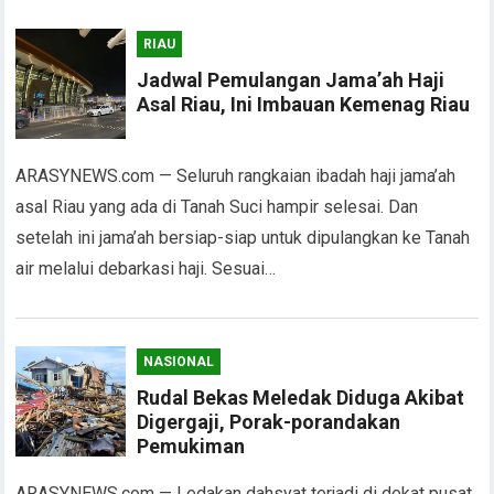
RIAU
Jadwal Pemulangan Jama’ah Haji
Asal Riau, Ini Imbauan Kemenag Riau
ARASYNEWS.com — Seluruh rangkaian ibadah haji jama’ah
asal Riau yang ada di Tanah Suci hampir selesai. Dan
setelah ini jama’ah bersiap-siap untuk dipulangkan ke Tanah
air melalui debarkasi haji. Sesuai…
NASIONAL
Rudal Bekas Meledak Diduga Akibat
Digergaji, Porak-porandakan
Pemukiman
ARASYNEWS.com — Ledakan dahsyat terjadi di dekat pusat