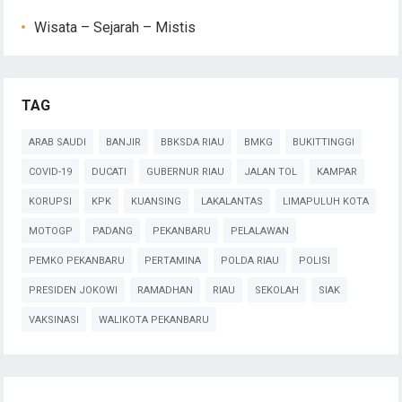
Wisata – Sejarah – Mistis
TAG
ARAB SAUDI
BANJIR
BBKSDA RIAU
BMKG
BUKITTINGGI
COVID-19
DUCATI
GUBERNUR RIAU
JALAN TOL
KAMPAR
KORUPSI
KPK
KUANSING
LAKALANTAS
LIMAPULUH KOTA
MOTOGP
PADANG
PEKANBARU
PELALAWAN
PEMKO PEKANBARU
PERTAMINA
POLDA RIAU
POLISI
PRESIDEN JOKOWI
RAMADHAN
RIAU
SEKOLAH
SIAK
VAKSINASI
WALIKOTA PEKANBARU