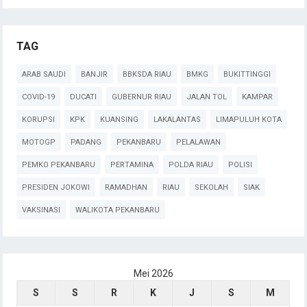
TAG
ARAB SAUDI
BANJIR
BBKSDA RIAU
BMKG
BUKITTINGGI
COVID-19
DUCATI
GUBERNUR RIAU
JALAN TOL
KAMPAR
KORUPSI
KPK
KUANSING
LAKALANTAS
LIMAPULUH KOTA
MOTOGP
PADANG
PEKANBARU
PELALAWAN
PEMKO PEKANBARU
PERTAMINA
POLDA RIAU
POLISI
PRESIDEN JOKOWI
RAMADHAN
RIAU
SEKOLAH
SIAK
VAKSINASI
WALIKOTA PEKANBARU
Mei 2026
S
S
R
K
J
S
M