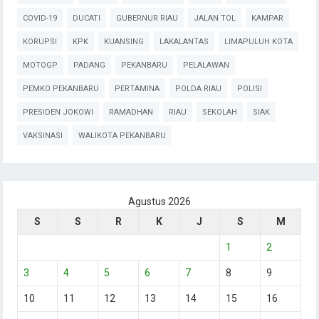
COVID-19
DUCATI
GUBERNUR RIAU
JALAN TOL
KAMPAR
KORUPSI
KPK
KUANSING
LAKALANTAS
LIMAPULUH KOTA
MOTOGP
PADANG
PEKANBARU
PELALAWAN
PEMKO PEKANBARU
PERTAMINA
POLDA RIAU
POLISI
PRESIDEN JOKOWI
RAMADHAN
RIAU
SEKOLAH
SIAK
VAKSINASI
WALIKOTA PEKANBARU
Agustus 2026
S
S
R
K
J
S
M
1
2
3
4
5
6
7
8
9
10
11
12
13
14
15
16