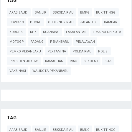
TAG
ARAB SAUDI
BANJIR
BBKSDA RIAU
BMKG
BUKITTINGGI
COVID-19
DUCATI
GUBERNUR RIAU
JALAN TOL
KAMPAR
KORUPSI
KPK
KUANSING
LAKALANTAS
LIMAPULUH KOTA
MOTOGP
PADANG
PEKANBARU
PELALAWAN
PEMKO PEKANBARU
PERTAMINA
POLDA RIAU
POLISI
PRESIDEN JOKOWI
RAMADHAN
RIAU
SEKOLAH
SIAK
VAKSINASI
WALIKOTA PEKANBARU
TAG
ARAB SAUDI
BANJIR
BBKSDA RIAU
BMKG
BUKITTINGGI