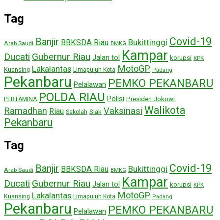
Tag
Covid-19
Banjir
Bukittinggi
BBKSDA Riau
Arab Saudi
BMKG
Kampar
Ducati
Gubernur Riau
Jalan tol
korupsi
KPK
MotoGP
Lakalantas
Kuansing
Limapuluh Kota
Padang
Pekanbaru
PEMKO PEKANBARU
Pelalawan
POLDA RIAU
Polisi
Presiden Jokowi
PERTAMINA
Walikota
Ramadhan
Vaksinasi
Riau
Siak
Sekolah
Pekanbaru
Tag
Covid-19
Banjir
Bukittinggi
BBKSDA Riau
Arab Saudi
BMKG
Kampar
Ducati
Gubernur Riau
Jalan tol
korupsi
KPK
MotoGP
Lakalantas
Kuansing
Limapuluh Kota
Padang
Pekanbaru
PEMKO PEKANBARU
Pelalawan