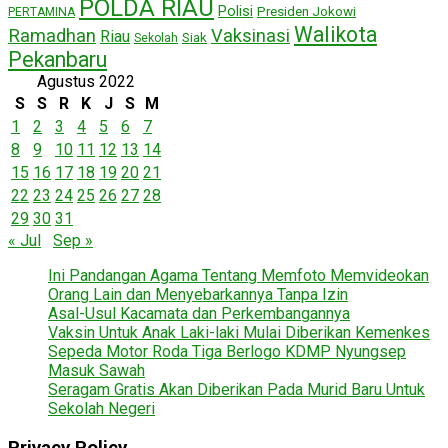
POLDA RIAU
Polisi
Presiden Jokowi
PERTAMINA
Walikota
Ramadhan
Vaksinasi
Riau
Siak
Sekolah
Pekanbaru
Agustus 2022
S
S
R
K
J
S
M
1
2
3
4
5
6
7
8
9
10
11
12
13
14
15
16
17
18
19
20
21
22
23
24
25
26
27
28
29
30
31
« Jul
Sep »
Ini Pandangan Agama Tentang Memfoto Memvideokan
Orang Lain dan Menyebarkannya Tanpa Izin
Asal-Usul Kacamata dan Perkembangannya
Vaksin Untuk Anak Laki-laki Mulai Diberikan Kemenkes
Sepeda Motor Roda Tiga Berlogo KDMP Nyungsep
Masuk Sawah
Seragam Gratis Akan Diberikan Pada Murid Baru Untuk
Sekolah Negeri
Privacy Policy