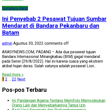
Sumatera Barat
Ini Penyebab 2 Pesawat Tujuan Sumbar
Mendarat di Bandara Pekanbaru dan
Batam
admin
Agustus 30, 2022
comments off
ARASYNEWS.COM, PADANG – Ada dua pesawat tujuan
Bandara Internasional Minangkabau (BIM) gagal mendarat
pada Senin (29/8/2022). Hal ini karena cuaca yang ekstrem
akibat hujan deras. Salah satunya adalah pesawat Lion…
Read more »
Paginasi
1
2
…
22
Next
pos
Pos-pos Terbaru
Ini Pandangan Agama Tentang Memfoto Memvideokan
Orang Lain dan Menyebarkannya Tanpa Izin
Asal-Usul Kacamata dan Perkembangannya