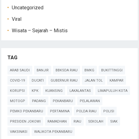
Uncategorized
Viral
Wisata – Sejarah – Mistis
TAG
ARAB SAUDI
BANJIR
BBKSDA RIAU
BMKG
BUKITTINGGI
COVID-19
DUCATI
GUBERNUR RIAU
JALAN TOL
KAMPAR
KORUPSI
KPK
KUANSING
LAKALANTAS
LIMAPULUH KOTA
MOTOGP
PADANG
PEKANBARU
PELALAWAN
PEMKO PEKANBARU
PERTAMINA
POLDA RIAU
POLISI
PRESIDEN JOKOWI
RAMADHAN
RIAU
SEKOLAH
SIAK
VAKSINASI
WALIKOTA PEKANBARU