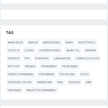
TAG
ARAB SAUDI
BANJIR
BBKSDA RIAU
BMKG
BUKITTINGGI
COVID-19
DUCATI
GUBERNUR RIAU
JALAN TOL
KAMPAR
KORUPSI
KPK
KUANSING
LAKALANTAS
LIMAPULUH KOTA
MOTOGP
PADANG
PEKANBARU
PELALAWAN
PEMKO PEKANBARU
PERTAMINA
POLDA RIAU
POLISI
PRESIDEN JOKOWI
RAMADHAN
RIAU
SEKOLAH
SIAK
VAKSINASI
WALIKOTA PEKANBARU