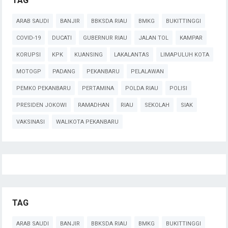
TAG
ARAB SAUDI
BANJIR
BBKSDA RIAU
BMKG
BUKITTINGGI
COVID-19
DUCATI
GUBERNUR RIAU
JALAN TOL
KAMPAR
KORUPSI
KPK
KUANSING
LAKALANTAS
LIMAPULUH KOTA
MOTOGP
PADANG
PEKANBARU
PELALAWAN
PEMKO PEKANBARU
PERTAMINA
POLDA RIAU
POLISI
PRESIDEN JOKOWI
RAMADHAN
RIAU
SEKOLAH
SIAK
VAKSINASI
WALIKOTA PEKANBARU
TAG
ARAB SAUDI
BANJIR
BBKSDA RIAU
BMKG
BUKITTINGGI