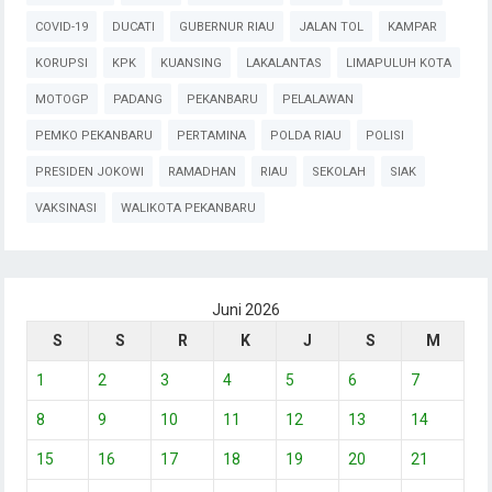
COVID-19
DUCATI
GUBERNUR RIAU
JALAN TOL
KAMPAR
KORUPSI
KPK
KUANSING
LAKALANTAS
LIMAPULUH KOTA
MOTOGP
PADANG
PEKANBARU
PELALAWAN
PEMKO PEKANBARU
PERTAMINA
POLDA RIAU
POLISI
PRESIDEN JOKOWI
RAMADHAN
RIAU
SEKOLAH
SIAK
VAKSINASI
WALIKOTA PEKANBARU
Juni 2026
S
S
R
K
J
S
M
1
2
3
4
5
6
7
8
9
10
11
12
13
14
15
16
17
18
19
20
21