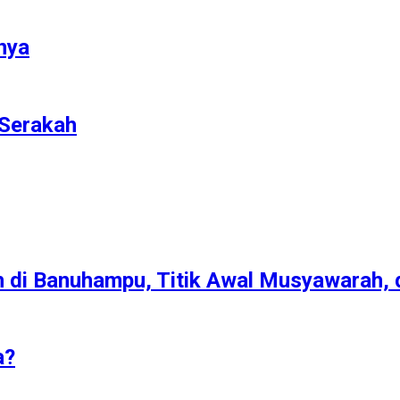
nya
 Serakah
h di Banuhampu, Titik Awal Musyawarah,
a?