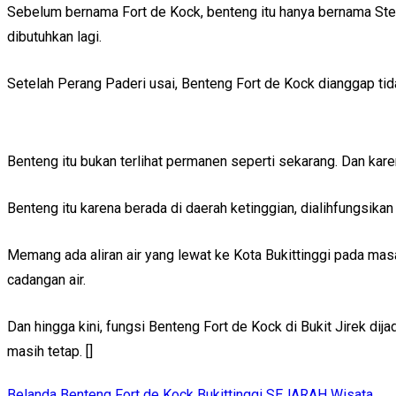
Sebelum bernama Fort de Kock, benteng itu hanya bernama Ster
dibutuhkan lagi.
Setelah Perang Paderi usai, Benteng Fort de Kock dianggap tid
Benteng itu bukan terlihat permanen seperti sekarang. Dan karen
Benteng itu karena berada di daerah ketinggian, dialihfungsik
Memang ada aliran air yang lewat ke Kota Bukittinggi pada masa i
cadangan air.
Dan hingga kini, fungsi Benteng Fort de Kock di Bukit Jirek di
masih tetap. []
Belanda
Benteng Fort de Kock
Bukittinggi
SEJARAH
Wisata