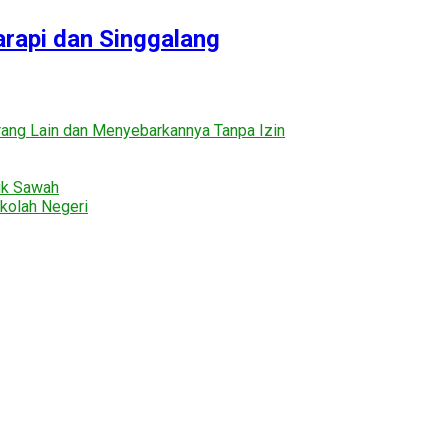
rapi dan Singgalang
ng Lain dan Menyebarkannya Tanpa Izin
uk Sawah
kolah Negeri