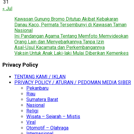
31
« Jul
Kawasan Gunung Bromo Ditutup Akibat Kebakaran
Danau Kaco, Permata Tersembunyi di Kawasan Taman
Nasional
Ini Pandangan Agama Tentang Memfoto Memvideokan
Orang Lain dan Menyebarkannya Tanpa Izin
Asal-Usul Kacamata dan Perkembangannya
Vaksin Untuk Anak Laki-laki Mulai Diberikan Kemenkes
Privacy Policy
TENTANG KAMI / IKLAN
PRIVACY POLICY / ATURAN / PEDOMAN MEDIA SIBER
Pekanbaru
Riau
Sumatera Barat
Nasional
Religi
Wisata – Sejarah – Mistis
Viral
Otomotif – Olahraga
Internasional