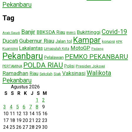
Pekanbaru
Tag
Covid-19
Banjir
Bukittinggi
BBKSDA Riau
Arab Saudi
BMKG
Kampar
Ducati
Gubernur Riau
Jalan tol
korupsi
KPK
MotoGP
Lakalantas
Kuansing
Limapuluh Kota
Padang
Pekanbaru
PEMKO PEKANBARU
Pelalawan
POLDA RIAU
Polisi
Presiden Jokowi
PERTAMINA
Walikota
Ramadhan
Vaksinasi
Riau
Siak
Sekolah
Pekanbaru
Agustus 2026
S
S
R
K
J
S
M
1
2
3
4
5
6
7
8
9
10
11
12
13
14
15
16
17
18
19
20
21
22
23
24
25
26
27
28
29
30