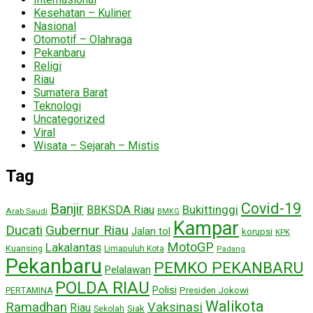
Kesehatan – Kuliner
Nasional
Otomotif – Olahraga
Pekanbaru
Religi
Riau
Sumatera Barat
Teknologi
Uncategorized
Viral
Wisata – Sejarah – Mistis
Tag
Covid-19
Banjir
Bukittinggi
BBKSDA Riau
Arab Saudi
BMKG
Kampar
Ducati
Gubernur Riau
Jalan tol
korupsi
KPK
MotoGP
Lakalantas
Kuansing
Limapuluh Kota
Padang
Pekanbaru
PEMKO PEKANBARU
Pelalawan
POLDA RIAU
Polisi
Presiden Jokowi
PERTAMINA
Walikota
Ramadhan
Vaksinasi
Riau
Siak
Sekolah