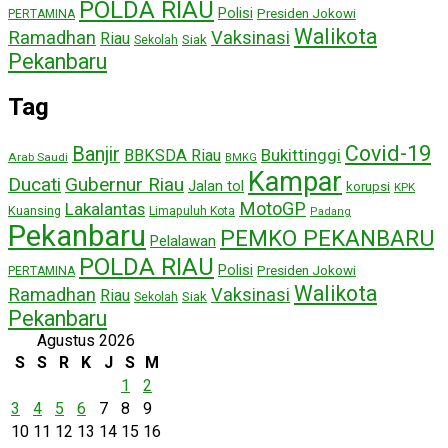
POLDA RIAU
Polisi
Presiden Jokowi
PERTAMINA
Walikota
Ramadhan
Vaksinasi
Riau
Siak
Sekolah
Pekanbaru
Tag
Covid-19
Banjir
Bukittinggi
BBKSDA Riau
Arab Saudi
BMKG
Kampar
Ducati
Gubernur Riau
Jalan tol
korupsi
KPK
MotoGP
Lakalantas
Kuansing
Limapuluh Kota
Padang
Pekanbaru
PEMKO PEKANBARU
Pelalawan
POLDA RIAU
Polisi
Presiden Jokowi
PERTAMINA
Walikota
Ramadhan
Vaksinasi
Riau
Siak
Sekolah
Pekanbaru
Agustus 2026
S
S
R
K
J
S
M
1
2
3
4
5
6
7
8
9
10
11
12
13
14
15
16