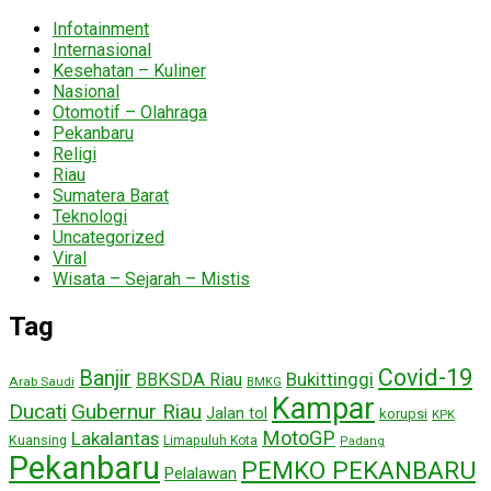
Infotainment
Internasional
Kesehatan – Kuliner
Nasional
Otomotif – Olahraga
Pekanbaru
Religi
Riau
Sumatera Barat
Teknologi
Uncategorized
Viral
Wisata – Sejarah – Mistis
Tag
Covid-19
Banjir
Bukittinggi
BBKSDA Riau
Arab Saudi
BMKG
Kampar
Ducati
Gubernur Riau
Jalan tol
korupsi
KPK
MotoGP
Lakalantas
Kuansing
Limapuluh Kota
Padang
Pekanbaru
PEMKO PEKANBARU
Pelalawan