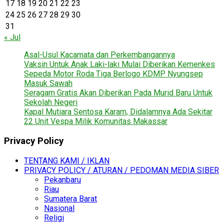
17
18
19
20
21
22
23
24
25
26
27
28
29
30
31
« Jul
Asal-Usul Kacamata dan Perkembangannya
Vaksin Untuk Anak Laki-laki Mulai Diberikan Kemenkes
Sepeda Motor Roda Tiga Berlogo KDMP Nyungsep
Masuk Sawah
Seragam Gratis Akan Diberikan Pada Murid Baru Untuk
Sekolah Negeri
Kapal Mutiara Sentosa Karam, Didalamnya Ada Sekitar
22 Unit Vespa Milik Komunitas Makassar
Privacy Policy
TENTANG KAMI / IKLAN
PRIVACY POLICY / ATURAN / PEDOMAN MEDIA SIBER
Pekanbaru
Riau
Sumatera Barat
Nasional
Religi