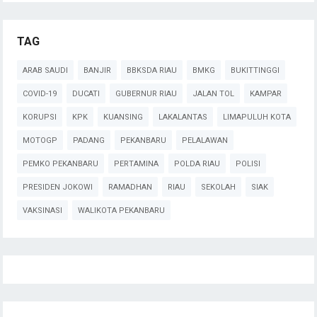
TAG
ARAB SAUDI
BANJIR
BBKSDA RIAU
BMKG
BUKITTINGGI
COVID-19
DUCATI
GUBERNUR RIAU
JALAN TOL
KAMPAR
KORUPSI
KPK
KUANSING
LAKALANTAS
LIMAPULUH KOTA
MOTOGP
PADANG
PEKANBARU
PELALAWAN
PEMKO PEKANBARU
PERTAMINA
POLDA RIAU
POLISI
PRESIDEN JOKOWI
RAMADHAN
RIAU
SEKOLAH
SIAK
VAKSINASI
WALIKOTA PEKANBARU