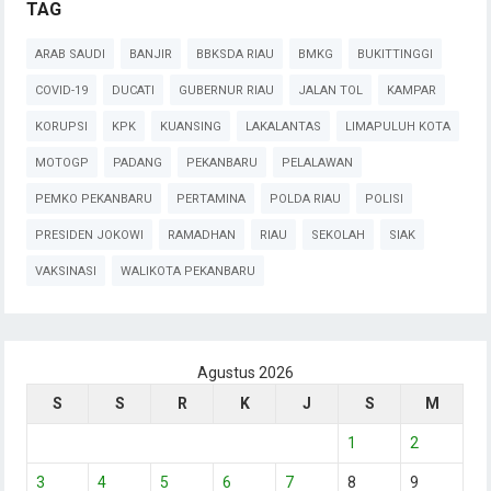
TAG
ARAB SAUDI
BANJIR
BBKSDA RIAU
BMKG
BUKITTINGGI
COVID-19
DUCATI
GUBERNUR RIAU
JALAN TOL
KAMPAR
KORUPSI
KPK
KUANSING
LAKALANTAS
LIMAPULUH KOTA
MOTOGP
PADANG
PEKANBARU
PELALAWAN
PEMKO PEKANBARU
PERTAMINA
POLDA RIAU
POLISI
PRESIDEN JOKOWI
RAMADHAN
RIAU
SEKOLAH
SIAK
VAKSINASI
WALIKOTA PEKANBARU
Agustus 2026
S
S
R
K
J
S
M
1
2
3
4
5
6
7
8
9