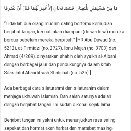
مَا مِنْ مُسْلِمَيْنِ يَلْتَقِيَانِ فَيَتَصَافَحَانِ إِلاَّ غُفِرَ لَهُمَا قَبْلَ أَنْ يَفْتَرِقَا
“Tidaklah dua orang muslim saling bertemu kemudian
berjabat tangan, kecuali akan diampuni (dosa-dosa) mereka
berdua sebelum mereka berpisah.” [HR Abu Dawud (no.
5212), at-Tirmidzi (no. 2727), Ibnu Majah (no. 3703) dan
Ahmad (4/289), dinyatakan shahih oleh syaikh al-Albani
dengan berbagai jalur dan pendukungnya dalam kitab
Silasilatul Ahaaditsish Shahiihah (no. 525) ].
Ada berbagai cara silaturahmi dan silaturahim dalam
menjaga ukhuwah islamiah. Dan salah satunya adalah
dengan berjabat tangan. Ini sudah dikenal sejak lama.
Berjabat tangan ini yakni untuk menunjukkan rasa saling
sepakat dan hormat akan harkat dan martabat masing-