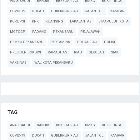
ARAB SAUDI
BANJIR
BBKSDA RIAU
BMKG
BUKITTINGGI
COVID-19
DUCATI
GUBERNUR RIAU
JALAN TOL
KAMPAR
KORUPSI
KPK
KUANSING
LAKALANTAS
LIMAPULUH KOTA
MOTOGP
PADANG
PEKANBARU
PELALAWAN
PEMKO PEKANBARU
PERTAMINA
POLDA RIAU
POLISI
PRESIDEN JOKOWI
RAMADHAN
RIAU
SEKOLAH
SIAK
VAKSINASI
WALIKOTA PEKANBARU
TAG
ARAB SAUDI
BANJIR
BBKSDA RIAU
BMKG
BUKITTINGGI
COVID-19
DUCATI
GUBERNUR RIAU
JALAN TOL
KAMPAR