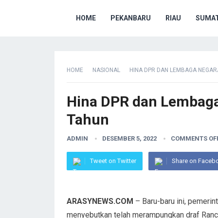
HOME
PEKANBARU
RIAU
SUMAT
HOME
NASIONAL
HINA DPR DAN LEMBAGA NEGAR
Hina DPR dan Lembaga
Tahun
ADMIN
DESEMBER 5, 2022
COMMENTS OF
Tweet on Twitter
Share on Faceb
ARASYNEWS.COM
– Baru-baru ini, pemeri
menyebutkan telah merampungkan draf Ran