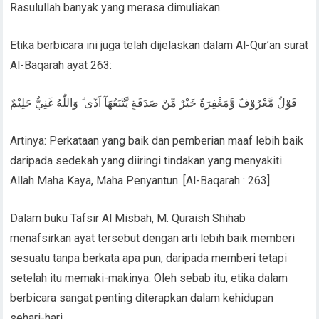
Rasulullah banyak yang merasa dimuliakan.
Etika berbicara ini juga telah dijelaskan dalam Al-Qur’an surat
Al-Baqarah ayat 263:
قَوْلٌ مَّعْرُوْفٌ وَّمَغْفِرَةٌ خَيْرٌ مِّنْ صَدَقَةٍ يَّتْبَعُهَآ اَذًى ۗ وَاللّٰهُ غَنِيٌّ حَلِيْمٌ
Artinya: Perkataan yang baik dan pemberian maaf lebih baik
daripada sedekah yang diiringi tindakan yang menyakiti.
Allah Maha Kaya, Maha Penyantun. [Al-Baqarah : 263]
Dalam buku Tafsir Al Misbah, M. Quraish Shihab
menafsirkan ayat tersebut dengan arti lebih baik memberi
sesuatu tanpa berkata apa pun, daripada memberi tetapi
setelah itu memaki-makinya. Oleh sebab itu, etika dalam
berbicara sangat penting diterapkan dalam kehidupan
sehari-hari.