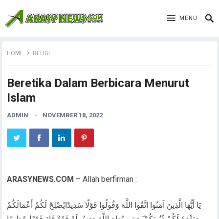
MENU
HOME
RELIGI
Beretika Dalam Berbicara Menurut
Islam
ADMIN
NOVEMBER 18, 2022
ARASYNEWS.COM
– Allah berfirman :
يَا أَيُّهَا الَّذِينَ آمَنُوا اتَّقُوا اللَّهَ وَقُولُوا قَوْلًا سَدِيدًايُصْلِحْ لَكُمْ أَعْمَالَكُمْ
وَيَغْفِرْ لَكُمْ ذُنُوبَكُمْ ۗ وَمَن يُطِعِ اللَّهَ وَرَسُولَهُ فَقَدْ فَازَ فَوْزًا عَظِيمًا