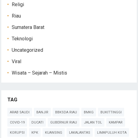
Religi
Riau
Sumatera Barat
Teknologi
Uncategorized
Viral
Wisata – Sejarah – Mistis
TAG
ARAB SAUDI
BANJIR
BBKSDA RIAU
BMKG
BUKITTINGGI
COVID-19
DUCATI
GUBERNUR RIAU
JALAN TOL
KAMPAR
KORUPSI
KPK
KUANSING
LAKALANTAS
LIMAPULUH KOTA