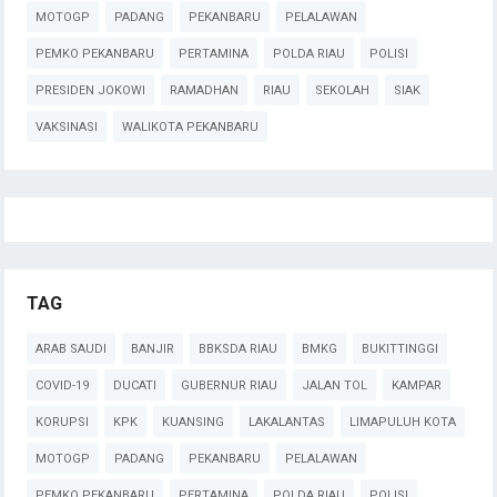
MOTOGP
PADANG
PEKANBARU
PELALAWAN
PEMKO PEKANBARU
PERTAMINA
POLDA RIAU
POLISI
PRESIDEN JOKOWI
RAMADHAN
RIAU
SEKOLAH
SIAK
VAKSINASI
WALIKOTA PEKANBARU
TAG
ARAB SAUDI
BANJIR
BBKSDA RIAU
BMKG
BUKITTINGGI
COVID-19
DUCATI
GUBERNUR RIAU
JALAN TOL
KAMPAR
KORUPSI
KPK
KUANSING
LAKALANTAS
LIMAPULUH KOTA
MOTOGP
PADANG
PEKANBARU
PELALAWAN
PEMKO PEKANBARU
PERTAMINA
POLDA RIAU
POLISI