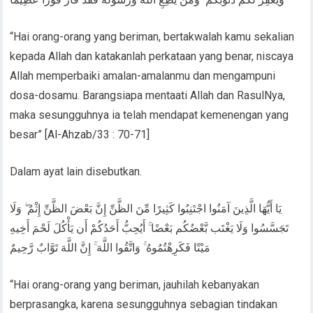
“Hai orang-orang yang beriman, bertakwalah kamu sekalian
kepada Allah dan katakanlah perkataan yang benar, niscaya
Allah memperbaiki amalan-amalanmu dan mengampuni
dosa-dosamu. Barangsiapa mentaati Allah dan RasulNya,
maka sesungguhnya ia telah mendapat kemenengan yang
besar” [Al-Ahzab/33 : 70-71]
Dalam ayat lain disebutkan.
يَا أَيُّهَا الَّذِينَ آمَنُوا اجْتَنِبُوا كَثِيرًا مِّنَ الظَّنِّ إِنَّ بَعْضَ الظَّنِّ إِثْمٌ ۖ وَلَا
تَجَسَّسُوا وَلَا يَغْتَب بَّعْضُكُم بَعْضًا ۚ أَيُحِبُّ أَحَدُكُمْ أَن يَأْكُلَ لَحْمَ أَخِيهِ
مَيْتًا فَكَرِهْتُمُوهُ ۚ وَاتَّقُوا اللَّهَ ۚ إِنَّ اللَّهَ تَوَّابٌ رَّحِيمٌ
“Hai orang-orang yang beriman, jauhilah kebanyakan
berprasangka, karena sesungguhnya sebagian tindakan