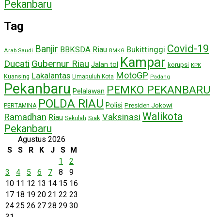
Pekanbaru
Tag
Covid-19
Banjir
Bukittinggi
BBKSDA Riau
Arab Saudi
BMKG
Kampar
Ducati
Gubernur Riau
Jalan tol
korupsi
KPK
MotoGP
Lakalantas
Kuansing
Limapuluh Kota
Padang
Pekanbaru
PEMKO PEKANBARU
Pelalawan
POLDA RIAU
Polisi
Presiden Jokowi
PERTAMINA
Walikota
Ramadhan
Vaksinasi
Riau
Siak
Sekolah
Pekanbaru
Agustus 2026
S
S
R
K
J
S
M
1
2
3
4
5
6
7
8
9
10
11
12
13
14
15
16
17
18
19
20
21
22
23
24
25
26
27
28
29
30
31