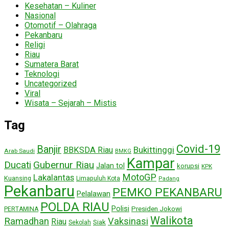
Kesehatan – Kuliner
Nasional
Otomotif – Olahraga
Pekanbaru
Religi
Riau
Sumatera Barat
Teknologi
Uncategorized
Viral
Wisata – Sejarah – Mistis
Tag
Covid-19
Banjir
Bukittinggi
BBKSDA Riau
Arab Saudi
BMKG
Kampar
Ducati
Gubernur Riau
Jalan tol
korupsi
KPK
MotoGP
Lakalantas
Kuansing
Limapuluh Kota
Padang
Pekanbaru
PEMKO PEKANBARU
Pelalawan
POLDA RIAU
Polisi
Presiden Jokowi
PERTAMINA
Walikota
Ramadhan
Vaksinasi
Riau
Siak
Sekolah