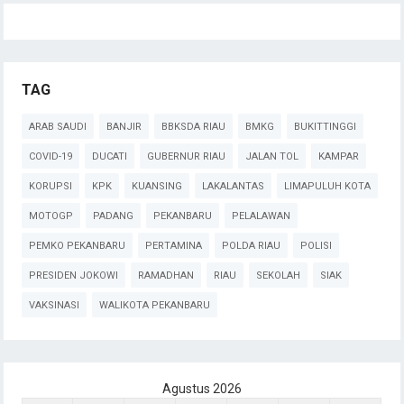
TAG
ARAB SAUDI
BANJIR
BBKSDA RIAU
BMKG
BUKITTINGGI
COVID-19
DUCATI
GUBERNUR RIAU
JALAN TOL
KAMPAR
KORUPSI
KPK
KUANSING
LAKALANTAS
LIMAPULUH KOTA
MOTOGP
PADANG
PEKANBARU
PELALAWAN
PEMKO PEKANBARU
PERTAMINA
POLDA RIAU
POLISI
PRESIDEN JOKOWI
RAMADHAN
RIAU
SEKOLAH
SIAK
VAKSINASI
WALIKOTA PEKANBARU
Agustus 2026