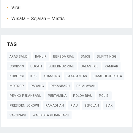
Viral
Wisata – Sejarah – Mistis
TAG
ARAB SAUDI
BANJIR
BBKSDA RIAU
BMKG
BUKITTINGGI
COVID-19
DUCATI
GUBERNUR RIAU
JALAN TOL
KAMPAR
KORUPSI
KPK
KUANSING
LAKALANTAS
LIMAPULUH KOTA
MOTOGP
PADANG
PEKANBARU
PELALAWAN
PEMKO PEKANBARU
PERTAMINA
POLDA RIAU
POLISI
PRESIDEN JOKOWI
RAMADHAN
RIAU
SEKOLAH
SIAK
VAKSINASI
WALIKOTA PEKANBARU