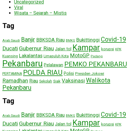
Uncategorized
Viral
Wisata – Sejarah – Mistis
Tag
Covid-19
Banjir
Bukittinggi
BBKSDA Riau
Arab Saudi
BMKG
Kampar
Ducati
Gubernur Riau
Jalan tol
korupsi
KPK
MotoGP
Lakalantas
Kuansing
Limapuluh Kota
Padang
Pekanbaru
PEMKO PEKANBARU
Pelalawan
POLDA RIAU
Polisi
Presiden Jokowi
PERTAMINA
Walikota
Ramadhan
Vaksinasi
Riau
Siak
Sekolah
Pekanbaru
Tag
Covid-19
Banjir
Bukittinggi
BBKSDA Riau
Arab Saudi
BMKG
Kampar
Ducati
Gubernur Riau
Jalan tol
korupsi
KPK
MotoGP
Lakalantas