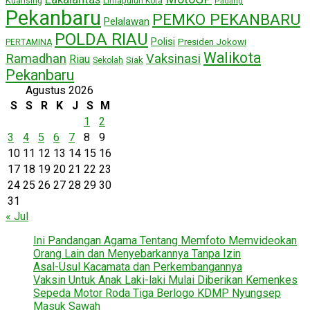
Kuansing
Limapuluh Kota
Padang
Pekanbaru
PEMKO PEKANBARU
Pelalawan
POLDA RIAU
Polisi
Presiden Jokowi
PERTAMINA
Walikota
Ramadhan
Vaksinasi
Riau
Siak
Sekolah
Pekanbaru
Agustus 2026
S
S
R
K
J
S
M
1
2
3
4
5
6
7
8
9
10
11
12
13
14
15
16
17
18
19
20
21
22
23
24
25
26
27
28
29
30
31
« Jul
Ini Pandangan Agama Tentang Memfoto Memvideokan
Orang Lain dan Menyebarkannya Tanpa Izin
Asal-Usul Kacamata dan Perkembangannya
Vaksin Untuk Anak Laki-laki Mulai Diberikan Kemenkes
Sepeda Motor Roda Tiga Berlogo KDMP Nyungsep
Masuk Sawah