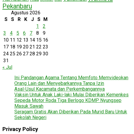
Pekanbaru
Agustus 2026
S
S
R
K
J
S
M
1
2
3
4
5
6
7
8
9
10
11
12
13
14
15
16
17
18
19
20
21
22
23
24
25
26
27
28
29
30
31
« Jul
Ini Pandangan Agama Tentang Memfoto Memvideokan
Orang Lain dan Menyebarkannya Tanpa Izin
Asal-Usul Kacamata dan Perkembangannya
Vaksin Untuk Anak Laki-laki Mulai Diberikan Kemenkes
Sepeda Motor Roda Tiga Berlogo KDMP Nyungsep
Masuk Sawah
Seragam Gratis Akan Diberikan Pada Murid Baru Untuk
Sekolah Negeri
Privacy Policy