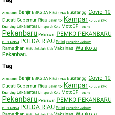
Covid-19
Banjir
Bukittinggi
BBKSDA Riau
Arab Saudi
BMKG
Kampar
Ducati
Gubernur Riau
Jalan tol
korupsi
KPK
MotoGP
Lakalantas
Kuansing
Limapuluh Kota
Padang
Pekanbaru
PEMKO PEKANBARU
Pelalawan
POLDA RIAU
Polisi
Presiden Jokowi
PERTAMINA
Walikota
Ramadhan
Vaksinasi
Riau
Siak
Sekolah
Pekanbaru
Tag
Covid-19
Banjir
Bukittinggi
BBKSDA Riau
Arab Saudi
BMKG
Kampar
Ducati
Gubernur Riau
Jalan tol
korupsi
KPK
MotoGP
Lakalantas
Kuansing
Limapuluh Kota
Padang
Pekanbaru
PEMKO PEKANBARU
Pelalawan
POLDA RIAU
Polisi
Presiden Jokowi
PERTAMINA
Walikota
Ramadhan
Vaksinasi
Riau
Siak
Sekolah