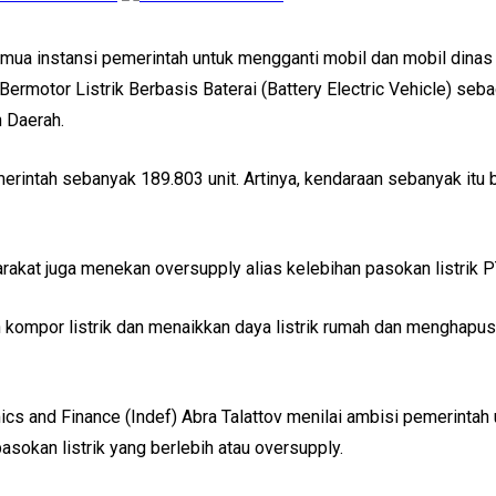
 instansi pemerintah untuk mengganti mobil dan mobil dinas menj
motor Listrik Berbasis Baterai (Battery Electric Vehicle) seb
 Daerah.
rintah sebanyak 189.803 unit. Artinya, kendaraan sebanyak itu b
arakat juga menekan oversupply alias kelebihan pasokan listrik 
mpor listrik dan menaikkan daya listrik rumah dan menghapus 4
cs and Finance (Indef) Abra Talattov menilai ambisi pemerintah 
pasokan listrik yang berlebih atau oversupply.