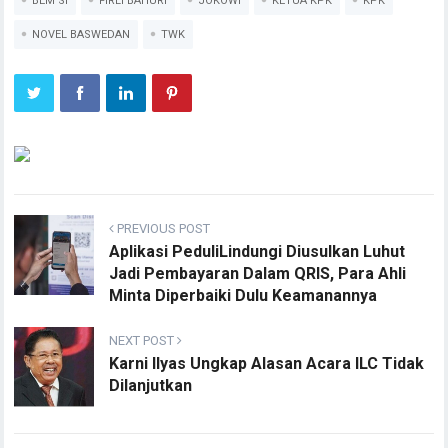
BEM SI
FIRLI BAHURI
JOKOWI
KETUA KPK
KPK
NOVEL BASWEDAN
TWK
PREVIOUS POST
Aplikasi PeduliLindungi Diusulkan Luhut
Jadi Pembayaran Dalam QRIS, Para Ahli
Minta Diperbaiki Dulu Keamanannya
NEXT POST
Karni Ilyas Ungkap Alasan Acara ILC Tidak
Dilanjutkan