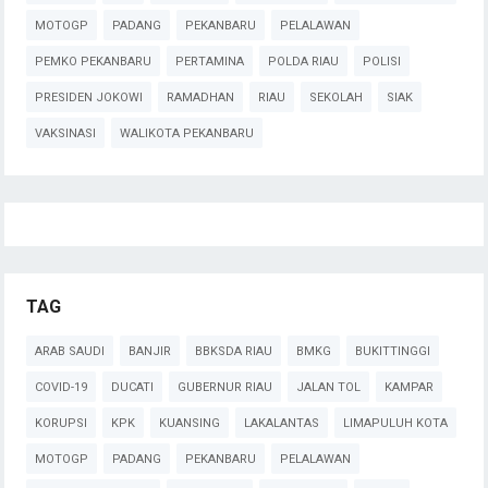
MOTOGP
PADANG
PEKANBARU
PELALAWAN
PEMKO PEKANBARU
PERTAMINA
POLDA RIAU
POLISI
PRESIDEN JOKOWI
RAMADHAN
RIAU
SEKOLAH
SIAK
VAKSINASI
WALIKOTA PEKANBARU
TAG
ARAB SAUDI
BANJIR
BBKSDA RIAU
BMKG
BUKITTINGGI
COVID-19
DUCATI
GUBERNUR RIAU
JALAN TOL
KAMPAR
KORUPSI
KPK
KUANSING
LAKALANTAS
LIMAPULUH KOTA
MOTOGP
PADANG
PEKANBARU
PELALAWAN