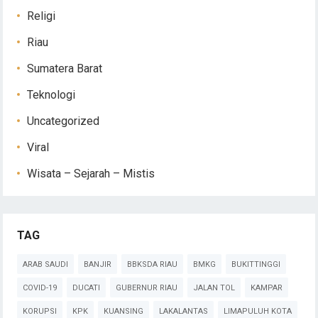
Religi
Riau
Sumatera Barat
Teknologi
Uncategorized
Viral
Wisata – Sejarah – Mistis
TAG
ARAB SAUDI
BANJIR
BBKSDA RIAU
BMKG
BUKITTINGGI
COVID-19
DUCATI
GUBERNUR RIAU
JALAN TOL
KAMPAR
KORUPSI
KPK
KUANSING
LAKALANTAS
LIMAPULUH KOTA