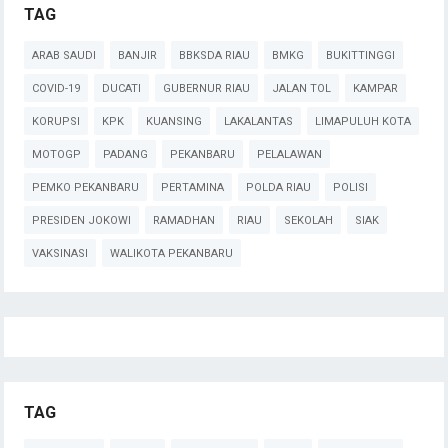
TAG
ARAB SAUDI
BANJIR
BBKSDA RIAU
BMKG
BUKITTINGGI
COVID-19
DUCATI
GUBERNUR RIAU
JALAN TOL
KAMPAR
KORUPSI
KPK
KUANSING
LAKALANTAS
LIMAPULUH KOTA
MOTOGP
PADANG
PEKANBARU
PELALAWAN
PEMKO PEKANBARU
PERTAMINA
POLDA RIAU
POLISI
PRESIDEN JOKOWI
RAMADHAN
RIAU
SEKOLAH
SIAK
VAKSINASI
WALIKOTA PEKANBARU
TAG