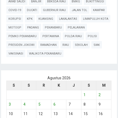
ARAB SAUDI
BANJIR
BBKSDA RIAU
BMKG
BUKITTINGGI
COVID-19
DUCATI
GUBERNUR RIAU
JALAN TOL
KAMPAR
KORUPSI
KPK
KUANSING
LAKALANTAS
LIMAPULUH KOTA
MOTOGP
PADANG
PEKANBARU
PELALAWAN
PEMKO PEKANBARU
PERTAMINA
POLDA RIAU
POLISI
PRESIDEN JOKOWI
RAMADHAN
RIAU
SEKOLAH
SIAK
VAKSINASI
WALIKOTA PEKANBARU
Agustus 2026
S
S
R
K
J
S
M
1
2
3
4
5
6
7
8
9
10
11
12
13
14
15
16