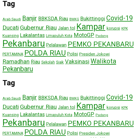
Tag
Covid-19
Banjir
Bukittinggi
BBKSDA Riau
Arab Saudi
BMKG
Kampar
Ducati
Gubernur Riau
Jalan tol
korupsi
KPK
MotoGP
Lakalantas
Kuansing
Limapuluh Kota
Padang
Pekanbaru
PEMKO PEKANBARU
Pelalawan
POLDA RIAU
Polisi
Presiden Jokowi
PERTAMINA
Walikota
Ramadhan
Vaksinasi
Riau
Siak
Sekolah
Pekanbaru
Tag
Covid-19
Banjir
Bukittinggi
BBKSDA Riau
Arab Saudi
BMKG
Kampar
Ducati
Gubernur Riau
Jalan tol
korupsi
KPK
MotoGP
Lakalantas
Kuansing
Limapuluh Kota
Padang
Pekanbaru
PEMKO PEKANBARU
Pelalawan
POLDA RIAU
Polisi
Presiden Jokowi
PERTAMINA