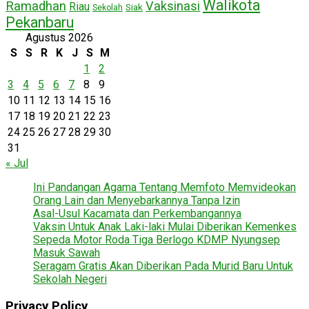
Walikota
Ramadhan
Vaksinasi
Riau
Siak
Sekolah
Pekanbaru
Agustus 2026
S
S
R
K
J
S
M
1
2
3
4
5
6
7
8
9
10
11
12
13
14
15
16
17
18
19
20
21
22
23
24
25
26
27
28
29
30
31
« Jul
Ini Pandangan Agama Tentang Memfoto Memvideokan
Orang Lain dan Menyebarkannya Tanpa Izin
Asal-Usul Kacamata dan Perkembangannya
Vaksin Untuk Anak Laki-laki Mulai Diberikan Kemenkes
Sepeda Motor Roda Tiga Berlogo KDMP Nyungsep
Masuk Sawah
Seragam Gratis Akan Diberikan Pada Murid Baru Untuk
Sekolah Negeri
Privacy Policy