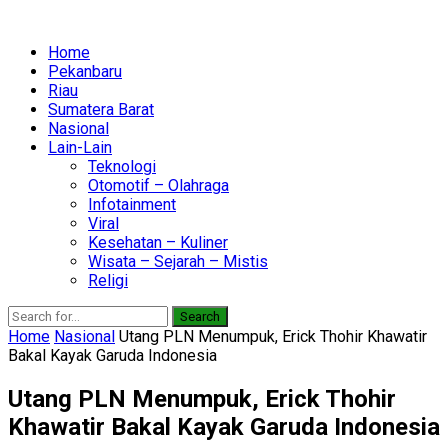
Home
Pekanbaru
Riau
Sumatera Barat
Nasional
Lain-Lain
Teknologi
Otomotif – Olahraga
Infotainment
Viral
Kesehatan – Kuliner
Wisata – Sejarah – Mistis
Religi
Search
Home
Nasional
Utang PLN Menumpuk, Erick Thohir Khawatir
Bakal Kayak Garuda Indonesia
Utang PLN Menumpuk, Erick Thohir
Khawatir Bakal Kayak Garuda Indonesia