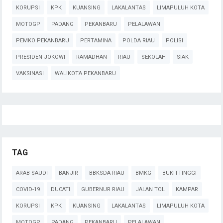
KORUPSI
KPK
KUANSING
LAKALANTAS
LIMAPULUH KOTA
MOTOGP
PADANG
PEKANBARU
PELALAWAN
PEMKO PEKANBARU
PERTAMINA
POLDA RIAU
POLISI
PRESIDEN JOKOWI
RAMADHAN
RIAU
SEKOLAH
SIAK
VAKSINASI
WALIKOTA PEKANBARU
TAG
ARAB SAUDI
BANJIR
BBKSDA RIAU
BMKG
BUKITTINGGI
COVID-19
DUCATI
GUBERNUR RIAU
JALAN TOL
KAMPAR
KORUPSI
KPK
KUANSING
LAKALANTAS
LIMAPULUH KOTA
MOTOGP
PADANG
PEKANBARU
PELALAWAN