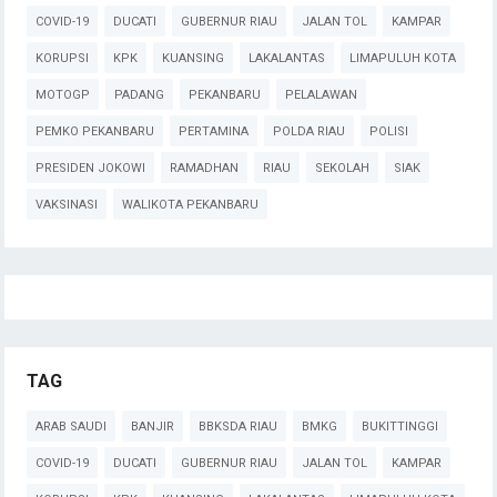
COVID-19
DUCATI
GUBERNUR RIAU
JALAN TOL
KAMPAR
KORUPSI
KPK
KUANSING
LAKALANTAS
LIMAPULUH KOTA
MOTOGP
PADANG
PEKANBARU
PELALAWAN
PEMKO PEKANBARU
PERTAMINA
POLDA RIAU
POLISI
PRESIDEN JOKOWI
RAMADHAN
RIAU
SEKOLAH
SIAK
VAKSINASI
WALIKOTA PEKANBARU
TAG
ARAB SAUDI
BANJIR
BBKSDA RIAU
BMKG
BUKITTINGGI
COVID-19
DUCATI
GUBERNUR RIAU
JALAN TOL
KAMPAR