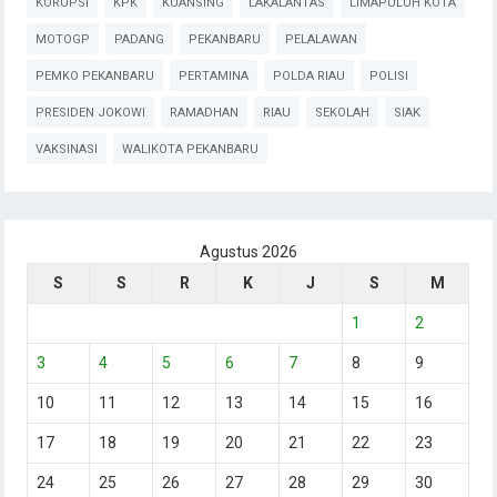
KORUPSI
KPK
KUANSING
LAKALANTAS
LIMAPULUH KOTA
MOTOGP
PADANG
PEKANBARU
PELALAWAN
PEMKO PEKANBARU
PERTAMINA
POLDA RIAU
POLISI
PRESIDEN JOKOWI
RAMADHAN
RIAU
SEKOLAH
SIAK
VAKSINASI
WALIKOTA PEKANBARU
Agustus 2026
S
S
R
K
J
S
M
1
2
3
4
5
6
7
8
9
10
11
12
13
14
15
16
17
18
19
20
21
22
23
24
25
26
27
28
29
30