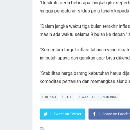
“Untuk itu perlu beberapa langkah jitu, sepe
hingga pengaturan siklus pola tanam kepada 
“Dalam jangka waktu tiga bulan terakhir infla
masih ada waktu selama 9 bulan ke depan,” s
“Sementara target inflasi tahunan yang dipato
ini butuh upaya dan gerakan agar bisa dikend
“Stabilitas harga barang kebutuhan harus dij
komoditas pertanian dan memangkas alur dist
BI RIAU
TPID
WAKIL GUBERNUR RIAU
Tweet on Twitter
Share on Faceb