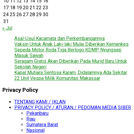
10
11
12
13
14
15
16
17
18
19
20
21
22
23
24
25
26
27
28
29
30
31
« Jul
Asal-Usul Kacamata dan Perkembangannya
Vaksin Untuk Anak Laki-laki Mulai Diberikan Kemenkes
Sepeda Motor Roda Tiga Berlogo KDMP Nyungsep
Masuk Sawah
Seragam Gratis Akan Diberikan Pada Murid Baru Untuk
Sekolah Negeri
Kapal Mutiara Sentosa Karam, Didalamnya Ada Sekitar
22 Unit Vespa Milik Komunitas Makassar
Privacy Policy
TENTANG KAMI / IKLAN
PRIVACY POLICY / ATURAN / PEDOMAN MEDIA SIBER
Pekanbaru
Riau
Sumatera Barat
Nasional