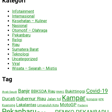
Kategori
Infotainment
Internasional
Kesehatan – Kuliner
Nasional
Otomotif – Olahraga
Pekanbaru
Religi
Riau
Sumatera Barat
Teknologi
Uncategorized
Viral
Wisata – Sejarah – Mistis
Tag
Covid-19
Banjir
Bukittinggi
BBKSDA Riau
Arab Saudi
BMKG
Kampar
Ducati
Gubernur Riau
Jalan tol
korupsi
KPK
MotoGP
Lakalantas
Kuansing
Limapuluh Kota
Padang
Pekanbaru