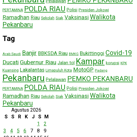
PEMKO PEKANBARU
Pelalawan
POLDA RIAU
Polisi
Presiden Jokowi
PERTAMINA
Walikota
Ramadhan
Vaksinasi
Riau
Siak
Sekolah
Pekanbaru
Tag
Covid-19
Banjir
Bukittinggi
BBKSDA Riau
Arab Saudi
BMKG
Kampar
Ducati
Gubernur Riau
Jalan tol
korupsi
KPK
MotoGP
Lakalantas
Kuansing
Limapuluh Kota
Padang
Pekanbaru
PEMKO PEKANBARU
Pelalawan
POLDA RIAU
Polisi
Presiden Jokowi
PERTAMINA
Walikota
Ramadhan
Vaksinasi
Riau
Siak
Sekolah
Pekanbaru
Agustus 2026
S
S
R
K
J
S
M
1
2
3
4
5
6
7
8
9