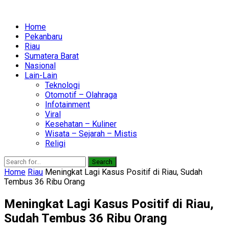
Home
Pekanbaru
Riau
Sumatera Barat
Nasional
Lain-Lain
Teknologi
Otomotif – Olahraga
Infotainment
Viral
Kesehatan – Kuliner
Wisata – Sejarah – Mistis
Religi
Search
Home
Riau
Meningkat Lagi Kasus Positif di Riau, Sudah
Tembus 36 Ribu Orang
Meningkat Lagi Kasus Positif di Riau,
Sudah Tembus 36 Ribu Orang