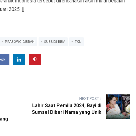
ak-anak Indonesia tersebut direncanakan akan mulai berjalan
ari 2025. []
PRABOWO GIBRAN
SUBSIDI BBM
TKN
ook
NEXT POST
Lahir Saat Pemilu 2024, Bayi di
Sumsel Diberi Nama yang Unik
iang