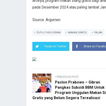
Artinya, program makan siang gratis bagi an
pada Desember 2024 atau paling lambat Janu
Source. Argumen
ELPIJI 3 KILOGRAM
MAKAN GRATIS
PAJAK
Tweet on Twitter
Share on Faceb
PREVIOUS POST
Paslon Prabowo – Gibran
Pangkas Subsidi BBM Untuk
Program Unggulan Makan S
Gratis yang Belum Segera Terealisasi