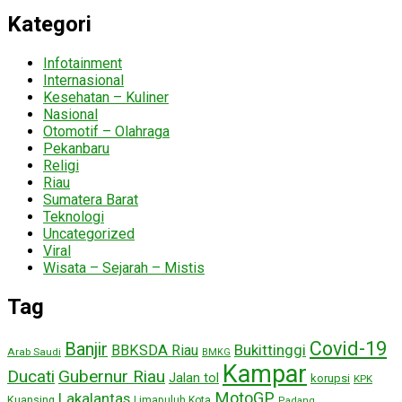
Kategori
Infotainment
Internasional
Kesehatan – Kuliner
Nasional
Otomotif – Olahraga
Pekanbaru
Religi
Riau
Sumatera Barat
Teknologi
Uncategorized
Viral
Wisata – Sejarah – Mistis
Tag
Covid-19
Banjir
Bukittinggi
BBKSDA Riau
Arab Saudi
BMKG
Kampar
Ducati
Gubernur Riau
Jalan tol
korupsi
KPK
MotoGP
Lakalantas
Kuansing
Limapuluh Kota
Padang