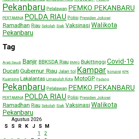
Pekanbaru
PEMKO PEKANBARU
Pelalawan
POLDA RIAU
Polisi
Presiden Jokowi
PERTAMINA
Walikota
Ramadhan
Vaksinasi
Riau
Siak
Sekolah
Pekanbaru
Tag
Covid-19
Banjir
Bukittinggi
BBKSDA Riau
Arab Saudi
BMKG
Kampar
Ducati
Gubernur Riau
Jalan tol
korupsi
KPK
MotoGP
Lakalantas
Kuansing
Limapuluh Kota
Padang
Pekanbaru
PEMKO PEKANBARU
Pelalawan
POLDA RIAU
Polisi
Presiden Jokowi
PERTAMINA
Walikota
Ramadhan
Vaksinasi
Riau
Siak
Sekolah
Pekanbaru
Agustus 2026
S
S
R
K
J
S
M
1
2