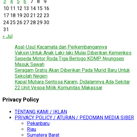
3
4
5
6
7
8
9
10
11
12
13
14
15
16
17
18
19
20
21
22
23
24
25
26
27
28
29
30
31
« Jul
Asal-Usul Kacamata dan Perkembangannya
Vaksin Untuk Anak Laki-laki Mulai Diberikan Kemenkes
Sepeda Motor Roda Tiga Berlogo KDMP Nyungsep
Masuk Sawah
Seragam Gratis Akan Diberikan Pada Murid Baru Untuk
Sekolah Negeri
Kapal Mutiara Sentosa Karam, Didalamnya Ada Sekitar
22 Unit Vespa Milik Komunitas Makassar
Privacy Policy
TENTANG KAMI / IKLAN
PRIVACY POLICY / ATURAN / PEDOMAN MEDIA SIBER
Pekanbaru
Riau
Sumatera Barat