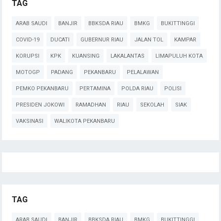
TAG
ARAB SAUDI
BANJIR
BBKSDA RIAU
BMKG
BUKITTINGGI
COVID-19
DUCATI
GUBERNUR RIAU
JALAN TOL
KAMPAR
KORUPSI
KPK
KUANSING
LAKALANTAS
LIMAPULUH KOTA
MOTOGP
PADANG
PEKANBARU
PELALAWAN
PEMKO PEKANBARU
PERTAMINA
POLDA RIAU
POLISI
PRESIDEN JOKOWI
RAMADHAN
RIAU
SEKOLAH
SIAK
VAKSINASI
WALIKOTA PEKANBARU
TAG
ARAB SAUDI
BANJIR
BBKSDA RIAU
BMKG
BUKITTINGGI