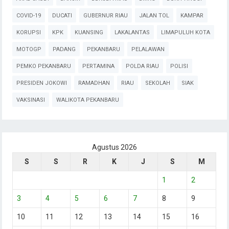
COVID-19
DUCATI
GUBERNUR RIAU
JALAN TOL
KAMPAR
KORUPSI
KPK
KUANSING
LAKALANTAS
LIMAPULUH KOTA
MOTOGP
PADANG
PEKANBARU
PELALAWAN
PEMKO PEKANBARU
PERTAMINA
POLDA RIAU
POLISI
PRESIDEN JOKOWI
RAMADHAN
RIAU
SEKOLAH
SIAK
VAKSINASI
WALIKOTA PEKANBARU
Agustus 2026
S
S
R
K
J
S
M
1
2
3
4
5
6
7
8
9
10
11
12
13
14
15
16