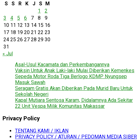
S
S
R
K
J
S
M
1
2
3
4
5
6
7
8
9
10
11
12
13
14
15
16
17
18
19
20
21
22
23
24
25
26
27
28
29
30
31
« Jul
Asal-Usul Kacamata dan Perkembangannya
Vaksin Untuk Anak Laki-laki Mulai Diberikan Kemenkes
Sepeda Motor Roda Tiga Berlogo KDMP Nyungsep
Masuk Sawah
Seragam Gratis Akan Diberikan Pada Murid Baru Untuk
Sekolah Negeri
Kapal Mutiara Sentosa Karam, Didalamnya Ada Sekitar
22 Unit Vespa Milik Komunitas Makassar
Privacy Policy
TENTANG KAMI / IKLAN
PRIVACY POLICY / ATURAN / PEDOMAN MEDIA SIBER