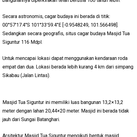
bangunannya diperkirakan telah berusia 100 tahun lebih.
Secara astronomis, cagar budaya ini berada di titik:
00°57′17.4″S 101°33′59.4″E [-0.9548249, 101.566498].
Sedangkan secara geografis, situs cagar budaya Masjid Tua
Siguntur 116 Mdpl.
Untuk mencapai lokasi dapat menggunakan kendaraan roda
empat dan dua. Lokasi berada lebih kurang 4 km dari simpang
Sikabau (Jalan Lintas).
Masjid Tua Siguntur ini memiliki luas bangunan 13,2×13,2
meter dengan lahan 20,44×20 meter. Masjid ini berada tidak
jauh dari Sungai Batanghari.
Arsitektur Masjid Tua Siguntur mengikuti bentuk masjid