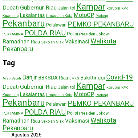
Kampar
Ducati
Gubernur Riau
Jalan tol
korupsi
KPK
MotoGP
Lakalantas
Kuansing
Limapuluh Kota
Padang
Pekanbaru
PEMKO PEKANBARU
Pelalawan
POLDA RIAU
Polisi
Presiden Jokowi
PERTAMINA
Walikota
Ramadhan
Vaksinasi
Riau
Siak
Sekolah
Pekanbaru
Tag
Covid-19
Banjir
Bukittinggi
BBKSDA Riau
Arab Saudi
BMKG
Kampar
Ducati
Gubernur Riau
Jalan tol
korupsi
KPK
MotoGP
Lakalantas
Kuansing
Limapuluh Kota
Padang
Pekanbaru
PEMKO PEKANBARU
Pelalawan
POLDA RIAU
Polisi
Presiden Jokowi
PERTAMINA
Walikota
Ramadhan
Vaksinasi
Riau
Siak
Sekolah
Pekanbaru
Agustus 2026