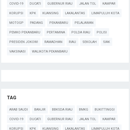
COVID-19
DUCATI
GUBERNUR RIAU
JALAN TOL
KAMPAR
KORUPSI
KPK
KUANSING
LAKALANTAS
LIMAPULUH KOTA
MOTOGP
PADANG
PEKANBARU
PELALAWAN
PEMKO PEKANBARU
PERTAMINA
POLDA RIAU
POLISI
PRESIDEN JOKOWI
RAMADHAN
RIAU
SEKOLAH
SIAK
VAKSINASI
WALIKOTA PEKANBARU
TAG
ARAB SAUDI
BANJIR
BBKSDA RIAU
BMKG
BUKITTINGGI
COVID-19
DUCATI
GUBERNUR RIAU
JALAN TOL
KAMPAR
KORUPSI
KPK
KUANSING
LAKALANTAS
LIMAPULUH KOTA