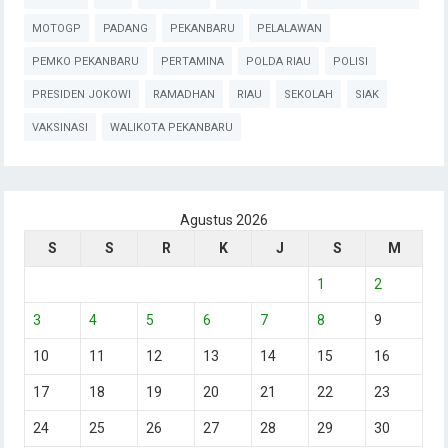
MOTOGP
PADANG
PEKANBARU
PELALAWAN
PEMKO PEKANBARU
PERTAMINA
POLDA RIAU
POLISI
PRESIDEN JOKOWI
RAMADHAN
RIAU
SEKOLAH
SIAK
VAKSINASI
WALIKOTA PEKANBARU
Agustus 2026
S
S
R
K
J
S
M
1
2
3
4
5
6
7
8
9
10
11
12
13
14
15
16
17
18
19
20
21
22
23
24
25
26
27
28
29
30