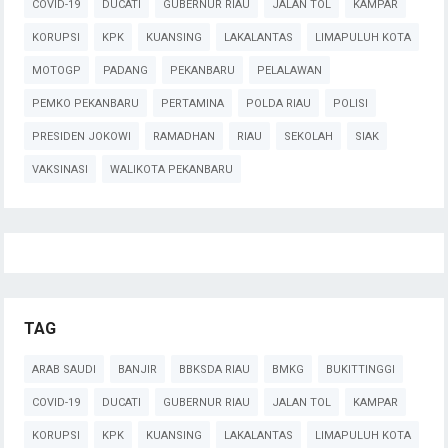
COVID-19
DUCATI
GUBERNUR RIAU
JALAN TOL
KAMPAR
KORUPSI
KPK
KUANSING
LAKALANTAS
LIMAPULUH KOTA
MOTOGP
PADANG
PEKANBARU
PELALAWAN
PEMKO PEKANBARU
PERTAMINA
POLDA RIAU
POLISI
PRESIDEN JOKOWI
RAMADHAN
RIAU
SEKOLAH
SIAK
VAKSINASI
WALIKOTA PEKANBARU
TAG
ARAB SAUDI
BANJIR
BBKSDA RIAU
BMKG
BUKITTINGGI
COVID-19
DUCATI
GUBERNUR RIAU
JALAN TOL
KAMPAR
KORUPSI
KPK
KUANSING
LAKALANTAS
LIMAPULUH KOTA