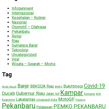
Infotainment
Internasional
Kesehatan – Kuliner
Nasional
Otomotif – Olahraga
Pekanbaru
Religi
Riau
Sumatera Barat
Teknologi
Uncategorized
Viral
Wisata – Sejarah – Mistis
Tag
Covid-19
Banjir
Bukittinggi
BBKSDA Riau
Arab Saudi
BMKG
Kampar
Ducati
Gubernur Riau
Jalan tol
korupsi
KPK
MotoGP
Lakalantas
Kuansing
Limapuluh Kota
Padang
Pekanbaru
PEMKO PEKANBARU
Pelalawan