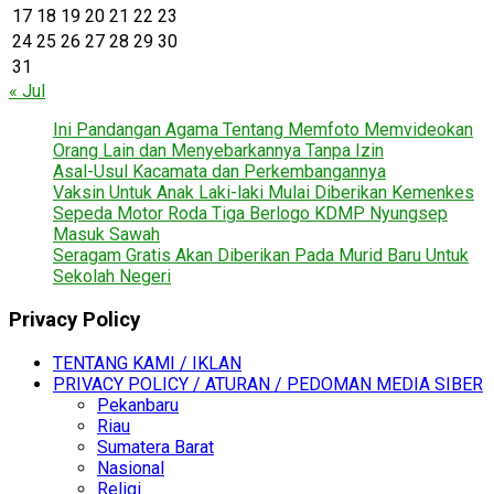
17
18
19
20
21
22
23
24
25
26
27
28
29
30
31
« Jul
Ini Pandangan Agama Tentang Memfoto Memvideokan
Orang Lain dan Menyebarkannya Tanpa Izin
Asal-Usul Kacamata dan Perkembangannya
Vaksin Untuk Anak Laki-laki Mulai Diberikan Kemenkes
Sepeda Motor Roda Tiga Berlogo KDMP Nyungsep
Masuk Sawah
Seragam Gratis Akan Diberikan Pada Murid Baru Untuk
Sekolah Negeri
Privacy Policy
TENTANG KAMI / IKLAN
PRIVACY POLICY / ATURAN / PEDOMAN MEDIA SIBER
Pekanbaru
Riau
Sumatera Barat
Nasional
Religi