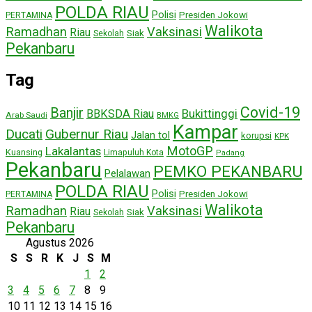
POLDA RIAU
Polisi
Presiden Jokowi
PERTAMINA
Walikota
Ramadhan
Vaksinasi
Riau
Siak
Sekolah
Pekanbaru
Tag
Covid-19
Banjir
Bukittinggi
BBKSDA Riau
Arab Saudi
BMKG
Kampar
Ducati
Gubernur Riau
Jalan tol
korupsi
KPK
MotoGP
Lakalantas
Kuansing
Limapuluh Kota
Padang
Pekanbaru
PEMKO PEKANBARU
Pelalawan
POLDA RIAU
Polisi
Presiden Jokowi
PERTAMINA
Walikota
Ramadhan
Vaksinasi
Riau
Siak
Sekolah
Pekanbaru
Agustus 2026
S
S
R
K
J
S
M
1
2
3
4
5
6
7
8
9
10
11
12
13
14
15
16