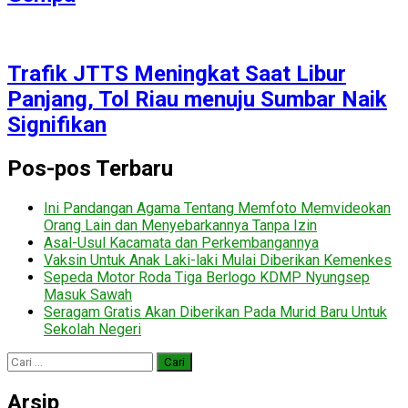
Trafik JTTS Meningkat Saat Libur
Panjang, Tol Riau menuju Sumbar Naik
Signifikan
Pos-pos Terbaru
Ini Pandangan Agama Tentang Memfoto Memvideokan
Orang Lain dan Menyebarkannya Tanpa Izin
Asal-Usul Kacamata dan Perkembangannya
Vaksin Untuk Anak Laki-laki Mulai Diberikan Kemenkes
Sepeda Motor Roda Tiga Berlogo KDMP Nyungsep
Masuk Sawah
Seragam Gratis Akan Diberikan Pada Murid Baru Untuk
Sekolah Negeri
Cari
untuk:
Arsip