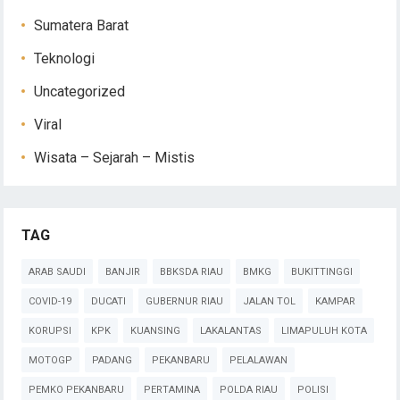
Sumatera Barat
Teknologi
Uncategorized
Viral
Wisata – Sejarah – Mistis
TAG
ARAB SAUDI
BANJIR
BBKSDA RIAU
BMKG
BUKITTINGGI
COVID-19
DUCATI
GUBERNUR RIAU
JALAN TOL
KAMPAR
KORUPSI
KPK
KUANSING
LAKALANTAS
LIMAPULUH KOTA
MOTOGP
PADANG
PEKANBARU
PELALAWAN
PEMKO PEKANBARU
PERTAMINA
POLDA RIAU
POLISI