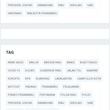
PRESIDEN JOKOWI
RAMADHAN
RIAU
SEKOLAH
SIAK
VAKSINASI
WALIKOTA PEKANBARU
TAG
ARAB SAUDI
BANJIR
BBKSDA RIAU
BMKG
BUKITTINGGI
COVID-19
DUCATI
GUBERNUR RIAU
JALAN TOL
KAMPAR
KORUPSI
KPK
KUANSING
LAKALANTAS
LIMAPULUH KOTA
MOTOGP
PADANG
PEKANBARU
PELALAWAN
PEMKO PEKANBARU
PERTAMINA
POLDA RIAU
POLISI
PRESIDEN JOKOWI
RAMADHAN
RIAU
SEKOLAH
SIAK