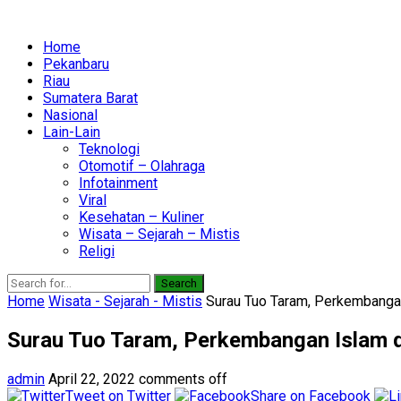
Home
Pekanbaru
Riau
Sumatera Barat
Nasional
Lain-Lain
Teknologi
Otomotif – Olahraga
Infotainment
Viral
Kesehatan – Kuliner
Wisata – Sejarah – Mistis
Religi
Search
Home
Wisata - Sejarah - Mistis
Surau Tuo Taram, Perkembangan
Surau Tuo Taram, Perkembangan Islam d
admin
April 22, 2022
comments off
Tweet on Twitter
Share on Facebook