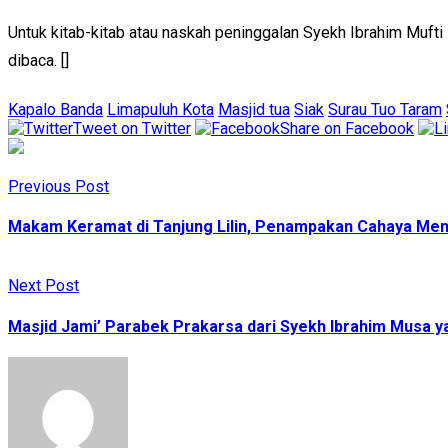
Untuk kitab-kitab atau naskah peninggalan Syekh Ibrahim Mufti 
dibaca. []
Kapalo Banda
Limapuluh Kota
Masjid tua
Siak
Surau Tuo Taram
Tweet on Twitter
Share on Facebook
Previous Post
Makam Keramat di Tanjung Lilin, Penampakan Cahaya Meny
Next Post
Masjid Jami’ Parabek Prakarsa dari Syekh Ibrahim Musa y