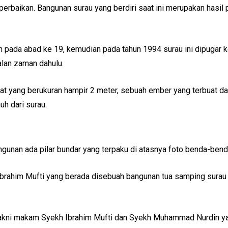
h perbaikan. Bangunan surau yang berdiri saat ini merupakan has
n pada abad ke 19, kemudian pada tahun 1994 surau ini dipugar
alan zaman dahulu.
kat yang berukuran hampir 2 meter, sebuah ember yang terbuat dar
uh dari surau.
bangunan ada pilar bundar yang terpaku di atasnya foto benda-ben
 Ibrahim Mufti yang berada disebuah bangunan tua samping surau
yakni makam Syekh Ibrahim Mufti dan Syekh Muhammad Nurdin ya