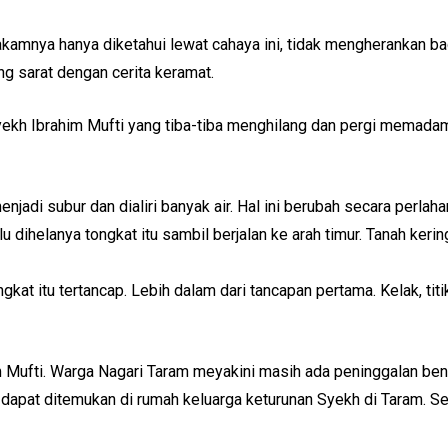
akamnya hanya diketahui lewat cahaya ini, tidak mengherankan ba
g sarat dengan cerita keramat.
Syekh Ibrahim Mufti yang tiba-tiba menghilang dan pergi memad
njadi subur dan dialiri banyak air. Hal ini berubah secara perla
u dihelanya tongkat itu sambil berjalan ke arah timur. Tanah ker
gkat itu tertancap. Lebih dalam dari tancapan pertama. Kelak, tit
m Mufti. Warga Nagari Taram meyakini masih ada peninggalan ben
apat ditemukan di rumah keluarga keturunan Syekh di Taram. Sel