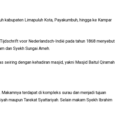
uluh kabupaten Limapuluh Kota, Payakumbuh, hingga ke Kampar
i Tijdschrift voor Nederlandsch-Indië pada tahun 1868 menyebut
Taram dan Syekh Sungai Ameh.
as seiring dengan kehadiran masjid, yakni Masjid Baitul Qiramah
. Makamnya terdapat di kompleks surau dan menjadi tujuan
ndiyah maupun Tarekat Syattariyah. Selain makam Syekh Ibrahim