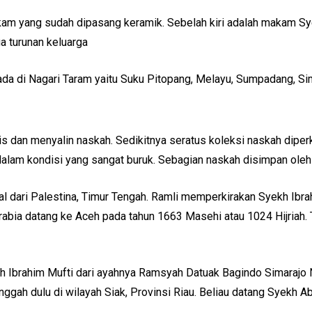
makam yang sudah dipasang keramik. Sebelah kiri adalah makam 
a turunan keluarga
 ada di Nagari Taram yaitu Suku Pitopang, Melayu, Sumpadang, Sim
s dan menyalin naskah. Sedikitnya seratus koleksi naskah diperkir
alam kondisi yang sangat buruk. Sebagian naskah disimpan oleh 
al dari Palestina, Timur Tengah. Ramli memperkirakan Syekh Ibra
rabia datang ke Aceh pada tahun 1663 Masehi atau 1024 Hijriah. 
 Ibrahim Mufti dari ayahnya Ramsyah Datuak Bagindo Simarajo N
ggah dulu di wilayah Siak, Provinsi Riau. Beliau datang Syekh A