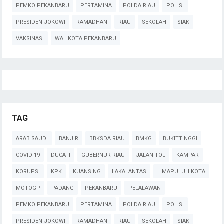
PEMKO PEKANBARU
PERTAMINA
POLDA RIAU
POLISI
PRESIDEN JOKOWI
RAMADHAN
RIAU
SEKOLAH
SIAK
VAKSINASI
WALIKOTA PEKANBARU
TAG
ARAB SAUDI
BANJIR
BBKSDA RIAU
BMKG
BUKITTINGGI
COVID-19
DUCATI
GUBERNUR RIAU
JALAN TOL
KAMPAR
KORUPSI
KPK
KUANSING
LAKALANTAS
LIMAPULUH KOTA
MOTOGP
PADANG
PEKANBARU
PELALAWAN
PEMKO PEKANBARU
PERTAMINA
POLDA RIAU
POLISI
PRESIDEN JOKOWI
RAMADHAN
RIAU
SEKOLAH
SIAK