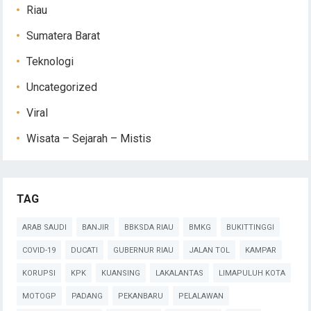
Riau
Sumatera Barat
Teknologi
Uncategorized
Viral
Wisata – Sejarah – Mistis
TAG
ARAB SAUDI
BANJIR
BBKSDA RIAU
BMKG
BUKITTINGGI
COVID-19
DUCATI
GUBERNUR RIAU
JALAN TOL
KAMPAR
KORUPSI
KPK
KUANSING
LAKALANTAS
LIMAPULUH KOTA
MOTOGP
PADANG
PEKANBARU
PELALAWAN