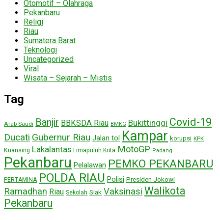
Otomotif – Olahraga
Pekanbaru
Religi
Riau
Sumatera Barat
Teknologi
Uncategorized
Viral
Wisata – Sejarah – Mistis
Tag
Covid-19
Banjir
Bukittinggi
BBKSDA Riau
Arab Saudi
BMKG
Kampar
Ducati
Gubernur Riau
Jalan tol
korupsi
KPK
MotoGP
Lakalantas
Kuansing
Limapuluh Kota
Padang
Pekanbaru
PEMKO PEKANBARU
Pelalawan
POLDA RIAU
Polisi
Presiden Jokowi
PERTAMINA
Walikota
Ramadhan
Vaksinasi
Riau
Siak
Sekolah
Pekanbaru