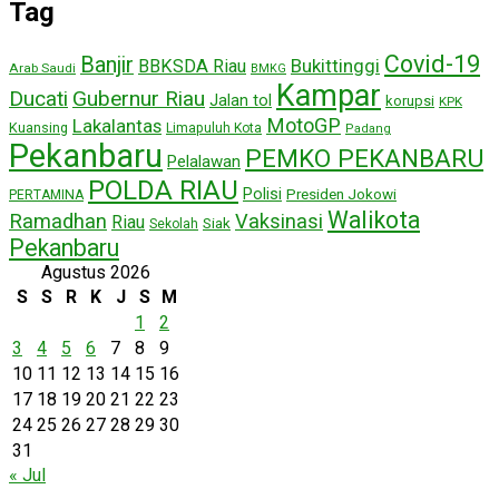
Tag
Covid-19
Banjir
Bukittinggi
BBKSDA Riau
Arab Saudi
BMKG
Kampar
Ducati
Gubernur Riau
Jalan tol
korupsi
KPK
MotoGP
Lakalantas
Kuansing
Limapuluh Kota
Padang
Pekanbaru
PEMKO PEKANBARU
Pelalawan
POLDA RIAU
Polisi
Presiden Jokowi
PERTAMINA
Walikota
Ramadhan
Vaksinasi
Riau
Siak
Sekolah
Pekanbaru
Agustus 2026
S
S
R
K
J
S
M
1
2
3
4
5
6
7
8
9
10
11
12
13
14
15
16
17
18
19
20
21
22
23
24
25
26
27
28
29
30
31
« Jul