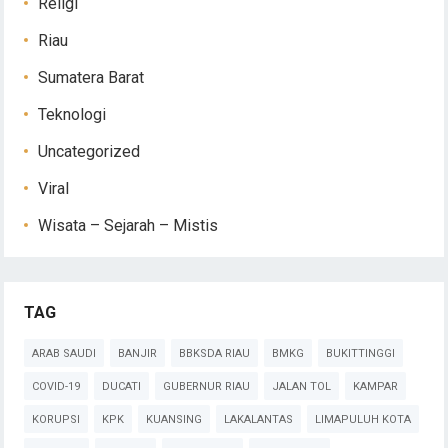
Religi
Riau
Sumatera Barat
Teknologi
Uncategorized
Viral
Wisata – Sejarah – Mistis
TAG
ARAB SAUDI
BANJIR
BBKSDA RIAU
BMKG
BUKITTINGGI
COVID-19
DUCATI
GUBERNUR RIAU
JALAN TOL
KAMPAR
KORUPSI
KPK
KUANSING
LAKALANTAS
LIMAPULUH KOTA