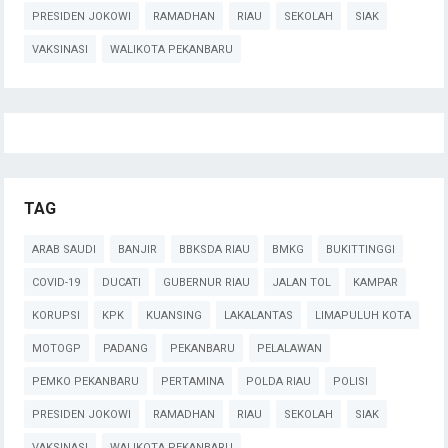
PRESIDEN JOKOWI
RAMADHAN
RIAU
SEKOLAH
SIAK
VAKSINASI
WALIKOTA PEKANBARU
TAG
ARAB SAUDI
BANJIR
BBKSDA RIAU
BMKG
BUKITTINGGI
COVID-19
DUCATI
GUBERNUR RIAU
JALAN TOL
KAMPAR
KORUPSI
KPK
KUANSING
LAKALANTAS
LIMAPULUH KOTA
MOTOGP
PADANG
PEKANBARU
PELALAWAN
PEMKO PEKANBARU
PERTAMINA
POLDA RIAU
POLISI
PRESIDEN JOKOWI
RAMADHAN
RIAU
SEKOLAH
SIAK
VAKSINASI
WALIKOTA PEKANBARU