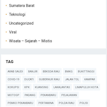
Sumatera Barat
Teknologi
Uncategorized
Viral
Wisata – Sejarah – Mistis
TAG
ARAB SAUDI
BANJIR
BBKSDA RIAU
BMKG
BUKITTINGGI
COVID-19
DUCATI
GUBERNUR RIAU
JALAN TOL
KAMPAR
KORUPSI
KPK
KUANSING
LAKALANTAS
LIMAPULUH KOTA
MOTOGP
PADANG
PEKANBARU
PELALAWAN
PEMKO PEKANBARU
PERTAMINA
POLDA RIAU
POLISI