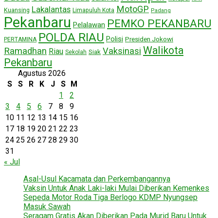
MotoGP
Lakalantas
Kuansing
Limapuluh Kota
Padang
Pekanbaru
PEMKO PEKANBARU
Pelalawan
POLDA RIAU
Polisi
Presiden Jokowi
PERTAMINA
Walikota
Ramadhan
Vaksinasi
Riau
Siak
Sekolah
Pekanbaru
Agustus 2026
S
S
R
K
J
S
M
1
2
3
4
5
6
7
8
9
10
11
12
13
14
15
16
17
18
19
20
21
22
23
24
25
26
27
28
29
30
31
« Jul
Asal-Usul Kacamata dan Perkembangannya
Vaksin Untuk Anak Laki-laki Mulai Diberikan Kemenkes
Sepeda Motor Roda Tiga Berlogo KDMP Nyungsep
Masuk Sawah
Seragam Gratis Akan Diberikan Pada Murid Baru Untuk