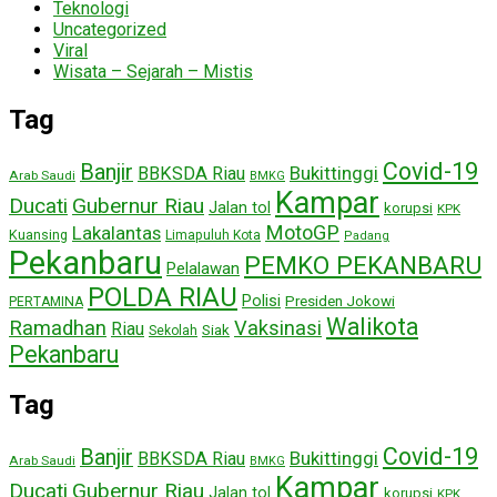
Teknologi
Uncategorized
Viral
Wisata – Sejarah – Mistis
Tag
Covid-19
Banjir
Bukittinggi
BBKSDA Riau
Arab Saudi
BMKG
Kampar
Ducati
Gubernur Riau
Jalan tol
korupsi
KPK
MotoGP
Lakalantas
Kuansing
Limapuluh Kota
Padang
Pekanbaru
PEMKO PEKANBARU
Pelalawan
POLDA RIAU
Polisi
Presiden Jokowi
PERTAMINA
Walikota
Ramadhan
Vaksinasi
Riau
Siak
Sekolah
Pekanbaru
Tag
Covid-19
Banjir
Bukittinggi
BBKSDA Riau
Arab Saudi
BMKG
Kampar
Ducati
Gubernur Riau
Jalan tol
korupsi
KPK