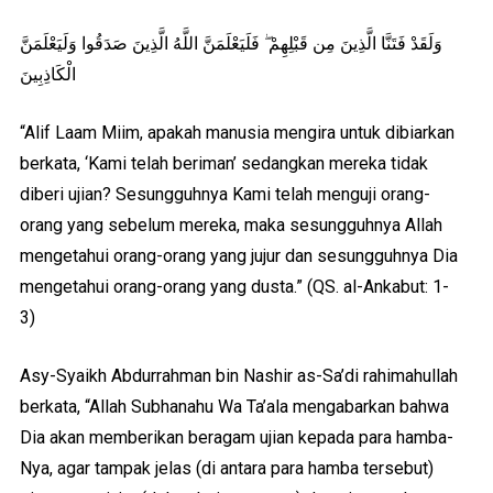
وَلَقَدْ فَتَنَّا الَّذِينَ مِن قَبْلِهِمْ ۖ فَلَيَعْلَمَنَّ اللَّهُ الَّذِينَ صَدَقُوا وَلَيَعْلَمَنَّ
الْكَاذِبِينَ
“Alif Laam Miim, apakah manusia mengira untuk dibiarkan
berkata, ‘Kami telah beriman’ sedangkan mereka tidak
diberi ujian? Sesungguhnya Kami telah menguji orang-
orang yang sebelum mereka, maka sesungguhnya Allah
mengetahui orang-orang yang jujur dan sesungguhnya Dia
mengetahui orang-orang yang dusta.” (QS. al-Ankabut: 1-
3)
Asy-Syaikh Abdurrahman bin Nashir as-Sa’di rahimahullah
berkata, “Allah Subhanahu Wa Ta’ala mengabarkan bahwa
Dia akan memberikan beragam ujian kepada para hamba-
Nya, agar tampak jelas (di antara para hamba tersebut)