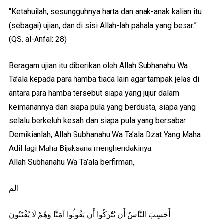
“Ketahuilah, sesungguhnya harta dan anak-anak kalian itu
(sebagai) ujian, dan di sisi Allah-lah pahala yang besar.”
(QS. al-Anfal: 28)
Beragam ujian itu diberikan oleh Allah Subhanahu Wa
Ta’ala kepada para hamba tiada lain agar tampak jelas di
antara para hamba tersebut siapa yang jujur dalam
keimanannya dan siapa pula yang berdusta, siapa yang
selalu berkeluh kesah dan siapa pula yang bersabar.
Demikianlah, Allah Subhanahu Wa Ta’ala Dzat Yang Maha
Adil lagi Maha Bijaksana menghendakinya.
Allah Subhanahu Wa Ta’ala berfirman,
الم
أَحَسِبَ النَّاسُ أَن يُتْرَكُوا أَن يَقُولُوا آمَنَّا وَهُمْ لَا يُفْتَنُونَ