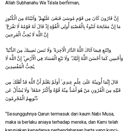
Allah Subhanahu Wa Ta’ala berfirman,
إِنَّ قَارُونَ كَانَ مِن قَوْمِ مُوسَىٰ فَبَغَىٰ عَلَيْهِمْ ۖ وَآتَيْنَاهُ مِنَ الْكُنُوزِ
مَا إِنَّ مَفَاتِحَهُ لَتَنُوءُ بِالْعُصْبَةِ أُولِي الْقُوَّةِ إِذْ قَالَ لَهُ قَوْمُهُ لَا تَفْرَحْ ۖ
إِنَّ اللَّهَ لَا يُحِبُّ الْفَرِحِينَ
وَابْتَغِ فِيمَا آتَاكَ اللَّهُ الدَّارَ الْآخِرَةَ ۖ وَلَا تَنسَ نَصِيبَكَ مِنَ الدُّنْيَا ۖ
وَأَحْسِن كَمَا أَحْسَنَ اللَّهُ إِلَيْكَ ۖ وَلَا تَبْغِ الْفَسَادَ فِي الْأَرْضِ ۖ إِنَّ اللَّهَ لَا
يُحِبُّ الْمُفْسِدِينَ,
قَالَ إِنَّمَا أُوتِيتُهُ عَلَىٰ عِلْمٍ عِندِي ۚ أَوَلَمْ يَعْلَمْ أَنَّ اللَّهَ قَدْ أَهْلَكَ مِن
قَبْلِهِ مِنَ الْقُرُونِ مَنْ هُوَ أَشَدُّ مِنْهُ قُوَّةً وَأَكْثَرُ جَمْعًا ۚ وَلَا يُسْأَلُ عَن
ذُنُوبِهِمُ الْمُجْرِمُونَ
“Sesungguhnya Qarun termasuk dari kaum Nabi Musa,
maka ia berlaku aniaya terhadap mereka, dan Kami telah
karuniakan kepadanya perbendaharaan harta yang kunci-