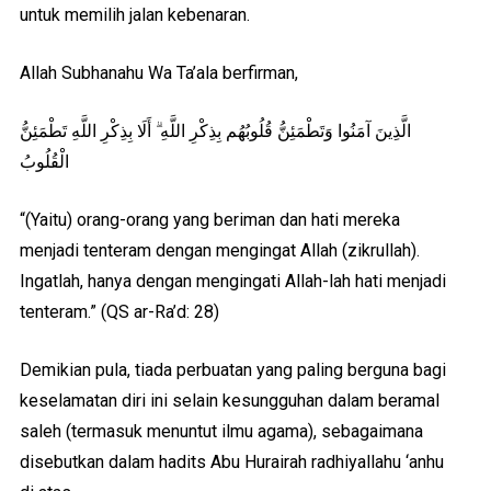
untuk memilih jalan kebenaran.
Allah Subhanahu Wa Ta’ala berfirman,
الَّذِينَ آمَنُوا وَتَطْمَئِنُّ قُلُوبُهُم بِذِكْرِ اللَّهِ ۗ أَلَا بِذِكْرِ اللَّهِ تَطْمَئِنُّ
الْقُلُوبُ
“(Yaitu) orang-orang yang beriman dan hati mereka
menjadi tenteram dengan mengingat Allah (zikrullah).
Ingatlah, hanya dengan mengingati Allah-lah hati menjadi
tenteram.” (QS ar-Ra’d: 28)
Demikian pula, tiada perbuatan yang paling berguna bagi
keselamatan diri ini selain kesungguhan dalam beramal
saleh (termasuk menuntut ilmu agama), sebagaimana
disebutkan dalam hadits Abu Hurairah radhiyallahu ‘anhu