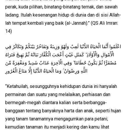
perak, kuda pilihan, binatang-binatang ternak, dan sawah
ladang. Itulah kesenangan hidup di dunia dan di sisi Allah-
lah tempat kembali yang baik (al-Jannah).” (QS Ali Imran:
14)
اعْلَمُوا أَنَّمَا الْحَيَاةُ الدُّنْيَا لَعِبٌ وَلَهْوٌ وَزِينَةٌ وَتَفَاخُرٌ بَيْنَكُمْ وَتَكَاثُرٌ فِي
الْأَمْوَالِ وَالْأَوْلَادِ ۖ كَمَثَلِ غَيْثٍ أَعْجَبَ الْكُفَّارَ نَبَاتُهُ ثُمَّ يَهِيجُ فَتَرَاهُ
مُصْفَرًّا ثُمَّ يَكُونُ حُطَامًا ۖ وَفِي الْآخِرَةِ عَذَابٌ شَدِيدٌ وَمَغْفِرَةٌ مِّنَ
اللَّهِ وَرِضْوَانٌ ۚ وَمَا الْحَيَاةُ الدُّنْيَا إِلَّا مَتَاعُ الْغُرُورِ
“Ketahuilah, sesungguhnya kehidupan dunia ini hanyalah
permainan dan suatu yang melalaikan, perhiasan dan
bermegah-megah diantara kalian serta berbangga-
banggaan tentang banyaknya harta dan anak, seperti hujan
yang tanam tanamannya mengagumkan para petani;
kemudian tanaman itu menjadi kering dan kamu lihat