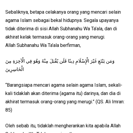
Sebaliknya, betapa celakanya orang yang mencari selain
agama Islam sebagai bekal hidupnya. Segala upayanya
tidak diterima di sisi Allah Subhanahu Wa Ta’ala, dan di
akhirat kelak termasuk orang-orang yang merugi.
Allah Subhanahu Wa Ta’ala berfirman,
وَمَن يَبْتَغِ غَيْرَ الْإِسْلَامِ دِينًا فَلَن يُقْبَلَ مِنْهُ وَهُوَ فِي الْآخِرَةِ مِنَ
الْخَاسِرِينَ
“Barangsiapa mencari agama selain agama Islam, sekali-
kali tidaklah akan diterima (agama itu) darinya, dan dia di
akhirat termasuk orang-orang yang merugi.” (QS. Ali Imran:
85)
Oleh sebab itu, tidaklah mengherankan kita apabila Allah