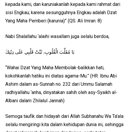
kepada kami, dan karuniakanlah kepada kami rahmat dari
sisi Engkau; karena sesungguhnya Engkau adalah Dzat
Yang Maha Pemberi (karunia)” (QS. Ali Imran: 8)
Nabi Shalallahu ‘alaihi wasallam juga selalu berdoa,
يَا مُقَلِّبَ الْقُلُوبِ، ثَبِّتْ قَلْبِي عَلَى دِيْنِكَ
“Wahai Dzat Yang Maha Membolak-balikkan hati,
kokohkanlah hatiku ini diatas agama-Mu.” (HR. Ibnu Abi
Ashim dalam as-Sunnah no. 232 dari Ummu Salamah
radhiyallahu ‘anha, dinyatakan sahih oleh asy-Syaikh al-
Albani dalam Zhilalul Jannah)
Semoga taufik dan hidayah dari Allah Subhanahu Wa Ta’ala
selalu mengiringi kita dalam kehidupan dunia ini, sehingga