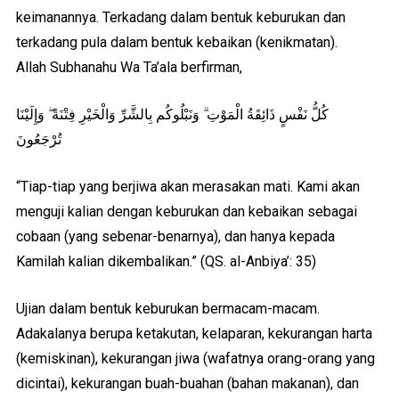
keimanannya. Terkadang dalam bentuk keburukan dan
terkadang pula dalam bentuk kebaikan (kenikmatan).
Allah Subhanahu Wa Ta’ala berfirman,
كُلُّ نَفْسٍ ذَائِقَةُ الْمَوْتِ ۗ وَنَبْلُوكُم بِالشَّرِّ وَالْخَيْرِ فِتْنَةً ۖ وَإِلَيْنَا
تُرْجَعُونَ
“Tiap-tiap yang berjiwa akan merasakan mati. Kami akan
menguji kalian dengan keburukan dan kebaikan sebagai
cobaan (yang sebenar-benarnya), dan hanya kepada
Kamilah kalian dikembalikan.” (QS. al-Anbiya’: 35)
Ujian dalam bentuk keburukan bermacam-macam.
Adakalanya berupa ketakutan, kelaparan, kekurangan harta
(kemiskinan), kekurangan jiwa (wafatnya orang-orang yang
dicintai), kekurangan buah-buahan (bahan makanan), dan