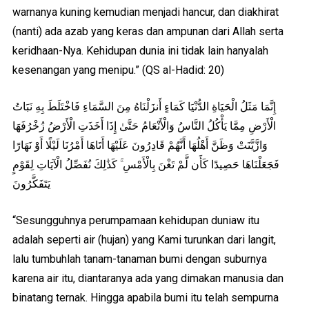
warnanya kuning kemudian menjadi hancur, dan diakhirat
(nanti) ada azab yang keras dan ampunan dari Allah serta
keridhaan-Nya. Kehidupan dunia ini tidak lain hanyalah
kesenangan yang menipu.” (QS al-Hadid: 20)
إِنَّمَا مَثَلُ الْحَيَاةِ الدُّنْيَا كَمَاءٍ أَنزَلْنَاهُ مِنَ السَّمَاءِ فَاخْتَلَطَ بِهِ نَبَاتُ
الْأَرْضِ مِمَّا يَأْكُلُ النَّاسُ وَالْأَنْعَامُ حَتَّىٰ إِذَا أَخَذَتِ الْأَرْضُ زُخْرُفَهَا
وَازَّيَّنَتْ وَظَنَّ أَهْلُهَا أَنَّهُمْ قَادِرُونَ عَلَيْهَا أَتَاهَا أَمْرُنَا لَيْلًا أَوْ نَهَارًا
فَجَعَلْنَاهَا حَصِيدًا كَأَن لَّمْ تَغْنَ بِالْأَمْسِ ۚ كَذَٰلِكَ نُفَصِّلُ الْآيَاتِ لِقَوْمٍ
يَتَفَكَّرُونَ
“Sesungguhnya perumpamaan kehidupan duniaw itu
adalah seperti air (hujan) yang Kami turunkan dari langit,
lalu tumbuhlah tanam-tanaman bumi dengan suburnya
karena air itu, diantaranya ada yang dimakan manusia dan
binatang ternak. Hingga apabila bumi itu telah sempurna