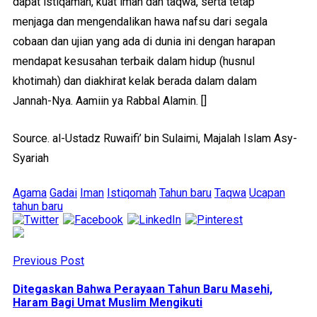
dapat istiqamah, kuat iman dan taqwa, serta tetap
menjaga dan mengendalikan hawa nafsu dari segala
cobaan dan ujian yang ada di dunia ini dengan harapan
mendapat kesusahan terbaik dalam hidup (husnul
khotimah) dan diakhirat kelak berada dalam dalam
Jannah-Nya. Aamiin ya Rabbal Alamin. []
Source. al-Ustadz Ruwaifi’ bin Sulaimi, Majalah Islam Asy-
Syariah
Agama
Gadai
Iman
Istiqomah
Tahun baru
Taqwa
Ucapan
tahun baru
Previous Post
Ditegaskan Bahwa Perayaan Tahun Baru Masehi,
Haram Bagi Umat Muslim Mengikuti