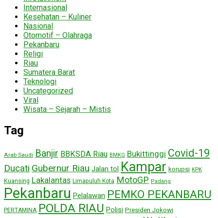
Internasional
Kesehatan – Kuliner
Nasional
Otomotif – Olahraga
Pekanbaru
Religi
Riau
Sumatera Barat
Teknologi
Uncategorized
Viral
Wisata – Sejarah – Mistis
Tag
Covid-19
Banjir
Bukittinggi
BBKSDA Riau
Arab Saudi
BMKG
Kampar
Ducati
Gubernur Riau
Jalan tol
korupsi
KPK
MotoGP
Lakalantas
Kuansing
Limapuluh Kota
Padang
Pekanbaru
PEMKO PEKANBARU
Pelalawan
POLDA RIAU
Polisi
Presiden Jokowi
PERTAMINA