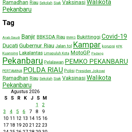
Walikota
Ramadhan
Vaksinasi
Riau
Siak
Sekolah
Pekanbaru
Tag
Covid-19
Banjir
Bukittinggi
BBKSDA Riau
Arab Saudi
BMKG
Kampar
Ducati
Gubernur Riau
Jalan tol
korupsi
KPK
MotoGP
Lakalantas
Kuansing
Limapuluh Kota
Padang
Pekanbaru
PEMKO PEKANBARU
Pelalawan
POLDA RIAU
Polisi
Presiden Jokowi
PERTAMINA
Walikota
Ramadhan
Vaksinasi
Riau
Siak
Sekolah
Pekanbaru
Agustus 2026
S
S
R
K
J
S
M
1
2
3
4
5
6
7
8
9
10
11
12
13
14
15
16
17
18
19
20
21
22
23
24
25
26
27
28
29
30