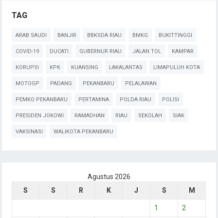
TAG
ARAB SAUDI
BANJIR
BBKSDA RIAU
BMKG
BUKITTINGGI
COVID-19
DUCATI
GUBERNUR RIAU
JALAN TOL
KAMPAR
KORUPSI
KPK
KUANSING
LAKALANTAS
LIMAPULUH KOTA
MOTOGP
PADANG
PEKANBARU
PELALAWAN
PEMKO PEKANBARU
PERTAMINA
POLDA RIAU
POLISI
PRESIDEN JOKOWI
RAMADHAN
RIAU
SEKOLAH
SIAK
VAKSINASI
WALIKOTA PEKANBARU
Agustus 2026
S
S
R
K
J
S
M
1
2