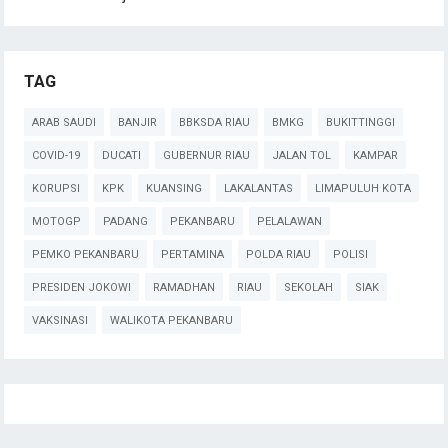
TAG
ARAB SAUDI
BANJIR
BBKSDA RIAU
BMKG
BUKITTINGGI
COVID-19
DUCATI
GUBERNUR RIAU
JALAN TOL
KAMPAR
KORUPSI
KPK
KUANSING
LAKALANTAS
LIMAPULUH KOTA
MOTOGP
PADANG
PEKANBARU
PELALAWAN
PEMKO PEKANBARU
PERTAMINA
POLDA RIAU
POLISI
PRESIDEN JOKOWI
RAMADHAN
RIAU
SEKOLAH
SIAK
VAKSINASI
WALIKOTA PEKANBARU