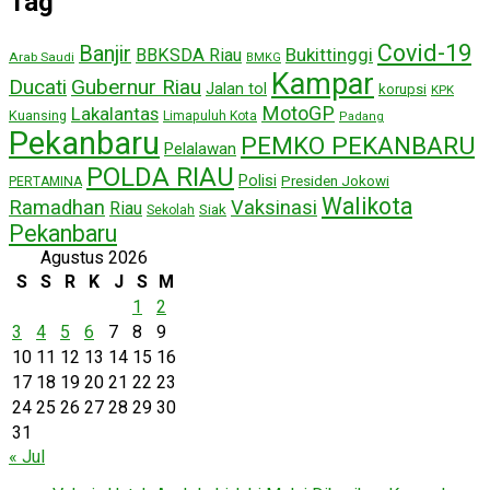
Tag
Covid-19
Banjir
Bukittinggi
BBKSDA Riau
Arab Saudi
BMKG
Kampar
Ducati
Gubernur Riau
Jalan tol
korupsi
KPK
MotoGP
Lakalantas
Kuansing
Limapuluh Kota
Padang
Pekanbaru
PEMKO PEKANBARU
Pelalawan
POLDA RIAU
Polisi
Presiden Jokowi
PERTAMINA
Walikota
Ramadhan
Vaksinasi
Riau
Siak
Sekolah
Pekanbaru
Agustus 2026
S
S
R
K
J
S
M
1
2
3
4
5
6
7
8
9
10
11
12
13
14
15
16
17
18
19
20
21
22
23
24
25
26
27
28
29
30
31
« Jul