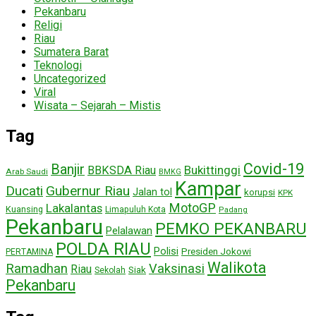
Pekanbaru
Religi
Riau
Sumatera Barat
Teknologi
Uncategorized
Viral
Wisata – Sejarah – Mistis
Tag
Covid-19
Banjir
Bukittinggi
BBKSDA Riau
Arab Saudi
BMKG
Kampar
Ducati
Gubernur Riau
Jalan tol
korupsi
KPK
MotoGP
Lakalantas
Kuansing
Limapuluh Kota
Padang
Pekanbaru
PEMKO PEKANBARU
Pelalawan
POLDA RIAU
Polisi
Presiden Jokowi
PERTAMINA
Walikota
Ramadhan
Vaksinasi
Riau
Siak
Sekolah
Pekanbaru