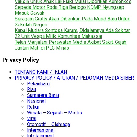
Vaksin Untuk Anak Laki-laki Mulai Diberikan Kemenkes
Sepeda Motor Roda Tiga Berlogo KDMP Nyungsep
Masuk Sawah
Seragam Gratis Akan Diberikan Pada Murid Baru Untuk
Sekolah Negeri
Kapal Mutiara Sentosa Karam, Didalamnya Ada Sekitar
22 Unit Vespa Milik Komunitas Makassar
Telah Menjalani Perawatan Medis Akibat Sakit, Gajah
Jantan Mati di PLG Minas
Privacy Policy
TENTANG KAMI / IKLAN
PRIVACY POLICY / ATURAN / PEDOMAN MEDIA SIBER
Pekanbaru
Riau
Sumatera Barat
Nasional
Religi
Wisata – Sejarah – Mistis
Viral
Otomotif – Olahraga
Internasional
Infotainment