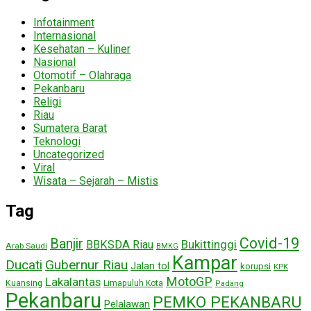
Infotainment
Internasional
Kesehatan – Kuliner
Nasional
Otomotif – Olahraga
Pekanbaru
Religi
Riau
Sumatera Barat
Teknologi
Uncategorized
Viral
Wisata – Sejarah – Mistis
Tag
Covid-19
Banjir
Bukittinggi
BBKSDA Riau
Arab Saudi
BMKG
Kampar
Ducati
Gubernur Riau
Jalan tol
korupsi
KPK
MotoGP
Lakalantas
Kuansing
Limapuluh Kota
Padang
Pekanbaru
PEMKO PEKANBARU
Pelalawan