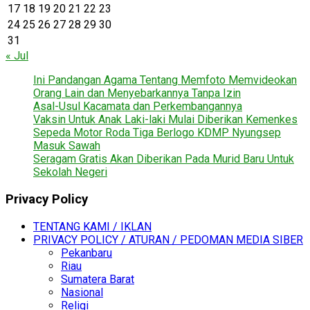
17
18
19
20
21
22
23
24
25
26
27
28
29
30
31
« Jul
Ini Pandangan Agama Tentang Memfoto Memvideokan
Orang Lain dan Menyebarkannya Tanpa Izin
Asal-Usul Kacamata dan Perkembangannya
Vaksin Untuk Anak Laki-laki Mulai Diberikan Kemenkes
Sepeda Motor Roda Tiga Berlogo KDMP Nyungsep
Masuk Sawah
Seragam Gratis Akan Diberikan Pada Murid Baru Untuk
Sekolah Negeri
Privacy Policy
TENTANG KAMI / IKLAN
PRIVACY POLICY / ATURAN / PEDOMAN MEDIA SIBER
Pekanbaru
Riau
Sumatera Barat
Nasional
Religi