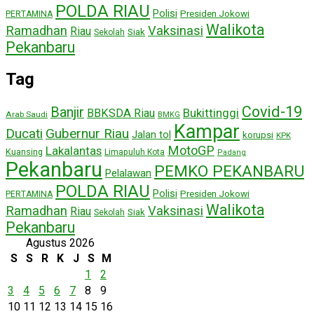
POLDA RIAU
Polisi
Presiden Jokowi
PERTAMINA
Walikota
Ramadhan
Vaksinasi
Riau
Siak
Sekolah
Pekanbaru
Tag
Covid-19
Banjir
Bukittinggi
BBKSDA Riau
Arab Saudi
BMKG
Kampar
Ducati
Gubernur Riau
Jalan tol
korupsi
KPK
MotoGP
Lakalantas
Kuansing
Limapuluh Kota
Padang
Pekanbaru
PEMKO PEKANBARU
Pelalawan
POLDA RIAU
Polisi
Presiden Jokowi
PERTAMINA
Walikota
Ramadhan
Vaksinasi
Riau
Siak
Sekolah
Pekanbaru
Agustus 2026
S
S
R
K
J
S
M
1
2
3
4
5
6
7
8
9
10
11
12
13
14
15
16