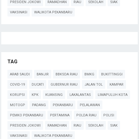
PRESIDEN JOKOWI
RAMADHAN
RIAU
SEKOLAH
SIAK
VAKSINASI
WALIKOTA PEKANBARU
TAG
ARAB SAUDI
BANJIR
BBKSDA RIAU
BMKG
BUKITTINGGI
COVID-19
DUCATI
GUBERNUR RIAU
JALAN TOL
KAMPAR
KORUPSI
KPK
KUANSING
LAKALANTAS
LIMAPULUH KOTA
MOTOGP
PADANG
PEKANBARU
PELALAWAN
PEMKO PEKANBARU
PERTAMINA
POLDA RIAU
POLISI
PRESIDEN JOKOWI
RAMADHAN
RIAU
SEKOLAH
SIAK
VAKSINASI
WALIKOTA PEKANBARU