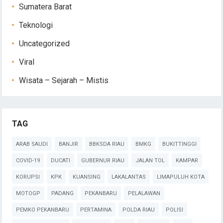
Sumatera Barat
Teknologi
Uncategorized
Viral
Wisata – Sejarah – Mistis
TAG
ARAB SAUDI
BANJIR
BBKSDA RIAU
BMKG
BUKITTINGGI
COVID-19
DUCATI
GUBERNUR RIAU
JALAN TOL
KAMPAR
KORUPSI
KPK
KUANSING
LAKALANTAS
LIMAPULUH KOTA
MOTOGP
PADANG
PEKANBARU
PELALAWAN
PEMKO PEKANBARU
PERTAMINA
POLDA RIAU
POLISI